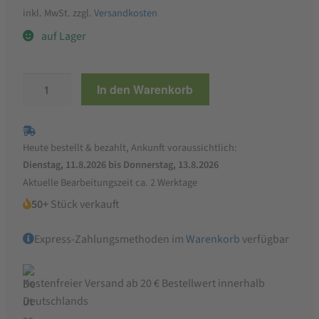
inkl. MwSt.
zzgl.
Versandkosten
auf Lager
Zwergenwiese
In den Warenkorb
Mediterran
Streich,
180
Heute bestellt & bezahlt, Ankunft voraussichtlich:
g
Dienstag, 11.8.2026 bis Donnerstag, 13.8.2026
Menge
Aktuelle Bearbeitungszeit ca. 2 Werktage
50+
Stück verkauft
Express-Zahlungsmethoden im
Warenkorb
verfügbar
Kostenfreier Versand ab 20 € Bestellwert innerhalb
Deutschlands