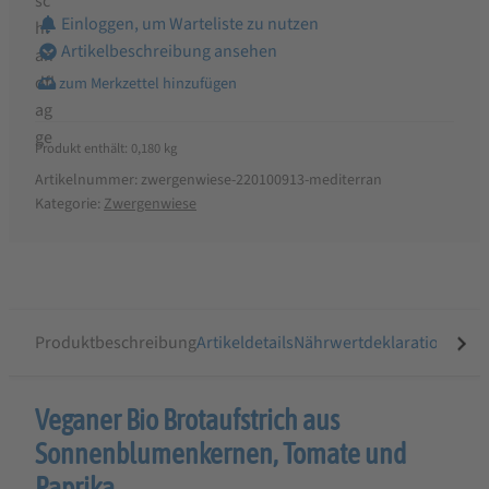
Einloggen, um Warteliste zu nutzen
Artikelbeschreibung ansehen
Produkt enthält: 0,180
kg
Artikelnummer:
zwergenwiese-220100913-mediterran
Kategorie:
Zwergenwiese
Produktbeschreibung
Artikeldetails
Nährwertdeklaration
Ähnli
Produktbeschreibung
Veganer Bio Brotaufstrich aus
für
Sonnenblumenkernen, Tomate und
Zwergenwiese
Paprika