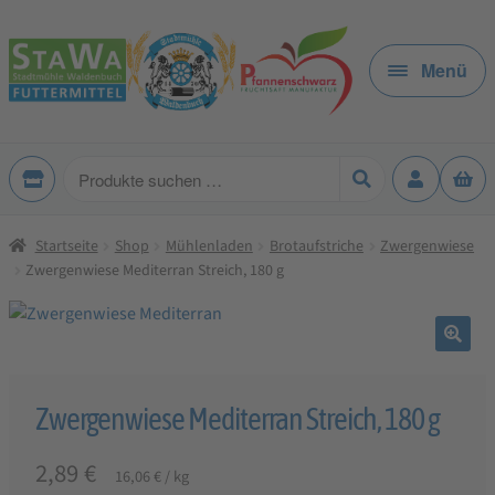
Zur
Zum
Navigation
Inhalt
Menü
springen
springen
Produkte
suchen
Startseite
Shop
Mühlenladen
Brotaufstriche
Zwergenwiese
Zwergenwiese Mediterran Streich, 180 g
🔍
Zwergenwiese Mediterran Streich, 180 g
2,89
€
16,06
€
/
kg