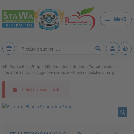
Zur
Zum
Navigation
Inhalt
Menü
springen
springen
Produkte
suchen
Startseite
Shop
Mühlenladen
Soßen
Tomatensoße
FRANTOIO BIANCO Sugo Ponentina mit frischen Zwiebeln 180 g
Leider ausverkauft
🔍