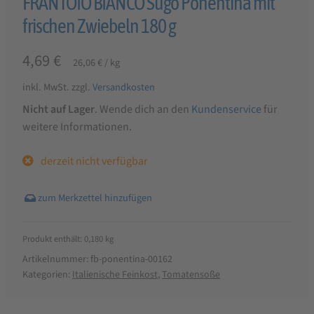
FRANTOIO BIANCO Sugo Ponentina mit
frischen Zwiebeln 180 g
4,69
€
26,06
€
/
kg
inkl. MwSt.
zzgl.
Versandkosten
Nicht auf Lager
. Wende dich an den
Kundenservice
für
weitere Informationen.
derzeit nicht verfügbar
Produkt enthält: 0,180
kg
Artikelnummer:
fb-ponentina-00162
Kategorien:
Italienische Feinkost
,
Tomatensoße