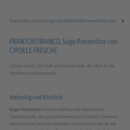
Produktbeschreibung
Artikeldetails
Nährwertdeklaration
Ähnli
Produktbeschreibung
FRANTOIO BIANCO, Sugo Ponentina con
für
CIPOLLE FRESCHE
FRANTOIO
„Omas Soße“, ein Duft und Geschmack, der Dich in die
BIANCO
Kindheit zurückversetzt.
Sugo
Ponentina
mit
Vielseitig und Köstlich
frischen
Sugo Ponentina
ist eine traditionelle italienische
Zwiebeln
Tomatensoße, die typischerweise aus frischen Tomaten,
180
Olivenöl und Zwiebeln besteht. Verfeinert ist sie oft mit