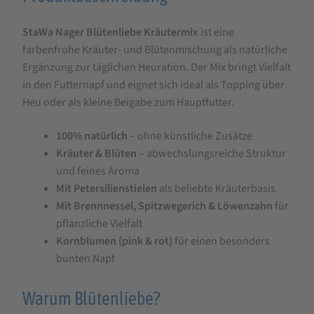
für
StaWa Nager Blütenliebe Kräutermix
ist eine
StaWa
farbenfrohe Kräuter- und Blütenmischung als natürliche
Nager
Ergänzung zur täglichen Heuration. Der Mix bringt Vielfalt
Blütenliebe
in den Futternapf und eignet sich ideal als Topping über
Kräutermix
Heu oder als kleine Beigabe zum Hauptfutter.
500
100% natürlich
– ohne künstliche Zusätze
g
Kräuter & Blüten
– abwechslungsreiche Struktur
und feines Aroma
Mit Petersilienstielen
als beliebte Kräuterbasis
Mit Brennnessel, Spitzwegerich & Löwenzahn
für
pflanzliche Vielfalt
Kornblumen (pink & rot)
für einen besonders
bunten Napf
Warum Blütenliebe?