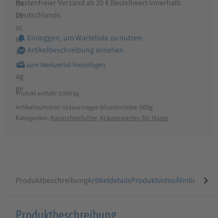
Kostenfreier Versand ab 20 € Bestellwert innerhalb
Deutschlands
Einloggen, um Warteliste zu nutzen
Artikelbeschreibung ansehen
Produkt enthält: 0,500
kg
Artikelnummer:
stawa-nager-bluetenliebe-500g
Kategorien:
Kaninchenfutter
,
Kräutergarten für Nager
Produktbeschreibung
Artikeldetails
Produktvideo
Ähnliche Arti
Produktbeschreibung
Produktbeschreibung