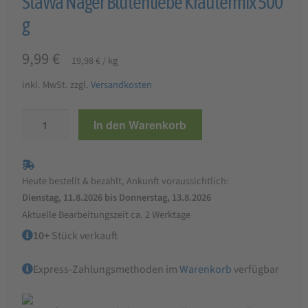
StaWa Nager Blütenliebe Kräutermix 500
g
9,99
€
19,98
€
/
kg
inkl. MwSt.
zzgl.
Versandkosten
StaWa
In den Warenkorb
Nager
Blütenliebe
Kräutermix
Heute bestellt & bezahlt, Ankunft voraussichtlich:
500
Dienstag, 11.8.2026 bis Donnerstag, 13.8.2026
g
Aktuelle Bearbeitungszeit ca. 2 Werktage
Menge
10+
Stück verkauft
Express-Zahlungsmethoden im
Warenkorb
verfügbar