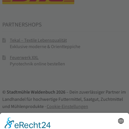
PARTNERSHOPS
Tekal – Textile Lebensqualität
Exklusive moderne & Orientteppiche
Feuerwerk XXL
Pyrotechnik online bestellen
© Stadtmühle Waldenbuch 2026
– Dein zuverlässiger Partner im
Landhandel für hochwertige Futtermittel, Saatgut, Zuchtmittel
und Mühlenprodukte ·
Cookie-Einstellungen
Alle Preise inkl. der gesetzlichen MwSt.
Die durchgestrichenen Preise entsprechen dem bisherigen Preis in