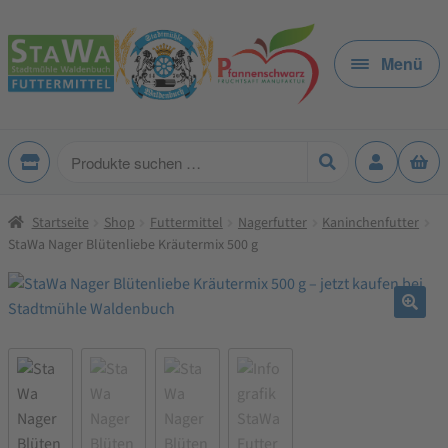
Zur
Zum
Navigation
Inhalt
Menü
springen
springen
Produkte
suchen
Startseite
Shop
Futtermittel
Nagerfutter
Kaninchenfutter
StaWa Nager Blütenliebe Kräutermix 500 g
🔍