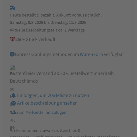
Chips
für
Heute bestellt & bezahlt, Ankunft voraussichtlich:
Pferde,
Samstag, 8.8.2026 bis Dienstag, 11.8.2026
Hunde,
Aktuelle Bearbeitungszeit ca. 2 Werktage
Nager
250+
Stück verkauft
Menge
Express-Zahlungsmethoden im
Warenkorb
verfügbar
Kostenfreier Versand ab 20 € Bestellwert innerhalb
Deutschlands
Einloggen, um Warteliste zu nutzen
Artikelbeschreibung ansehen
Artikelnummer:
stawa-karottenchips-0