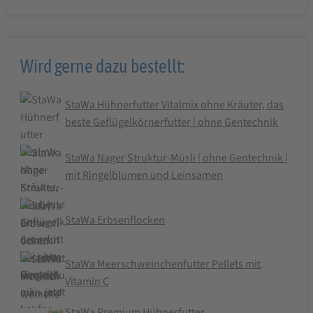
Wird gerne dazu bestellt:
StaWa Hühnerfutter Vitalmix ohne Kräuter, das
beste Geflügelkörnerfutter | ohne Gentechnik
StaWa Nager Struktur-Müsli | ohne Gentechnik |
mit Ringelblumen und Leinsamen
StaWa Erbsenflocken
StaWa Meerschweinchenfutter Pellets mit
Vitamin C
StaWa Premium Hühnerfutter,