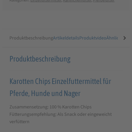
Kategorien:
Einzelfuttermittel
,
Kaninchenfutter
,
Pferdefutter
Produktbeschreibung
Artikeldetails
Produktvideo
Ähnliche Arti
Produktbeschreibung
Produktbeschreibung
für
StaWa
Karotten Chips Einzelfuttermittel für
Karotten
Pferde, Hunde und Nager
Chips
für
Zusammensetzung: 100 % Karotten Chips
Pferde,
Fütterungsempfehlung: Als Snack oder eingeweicht
Hunde,
verfüttern
Nager