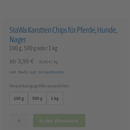
StaWa Karotten Chips für Pferde, Hunde,
Nager
100 g, 500 g oder 1 kg
ab
3,99
€
39,90
€
/
kg
inkl. MwSt.
zzgl.
Versandkosten
Verpackungsgröße auswählen:
100 g
500 g
1 kg
StaWa
In den Warenkorb
Karotten