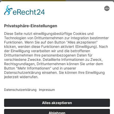
PARTNERSHOPS
Tekal – Textile Lebensqualität
Exklusive moderne & Orientteppiche
Feuerwerk XXL
Pyrotechnik online bestellen
© Stadtmühle Waldenbuch 2026
– Dein zuverlässiger Partner im
Landhandel für hochwertige Futtermittel, Saatgut, Zuchtmittel
und Mühlenprodukte ·
Cookie-Einstellungen
Alle Preise inkl. der gesetzlichen MwSt.
Die durchgestrichenen Preise entsprechen dem bisherigen Preis in
diesem Online-Shop.