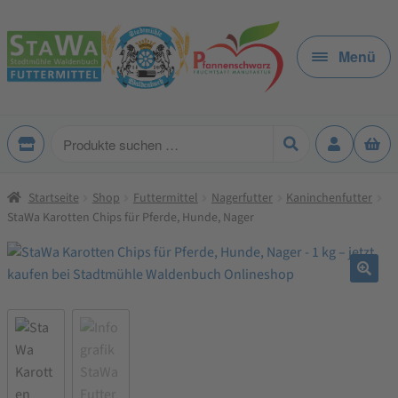
Zur
Zum
Navigation
Inhalt
Menü
springen
springen
Produkte
suchen
Startseite
Shop
Futtermittel
Nagerfutter
Kaninchenfutter
StaWa Karotten Chips für Pferde, Hunde, Nager
🔍