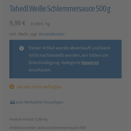
Tahedl Weiße Schlemmersauce 500 g
9,99
€
19,98
€
/
kg
inkl. MwSt.
zzgl.
Versandkosten
Dieser Artikel wurde abverkauft und kann
nicht nachbestellt werden, wir bitten um
Entschuldigung. Kategorie
Gewürze
anschauen.
derzeit nicht verfügbar
Produkt enthält: 0,500
kg
Artikelnummer:
weisseschlemmersauce-500