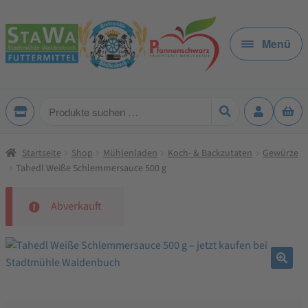
Zur
Zum
Navigation
Inhalt
Menü
springen
springen
Produkte
suchen
Startseite
Shop
Mühlenladen
Koch- & Backzutaten
Gewürze
Tahedl Weiße Schlemmersauce 500 g
Abverkauft
🔍