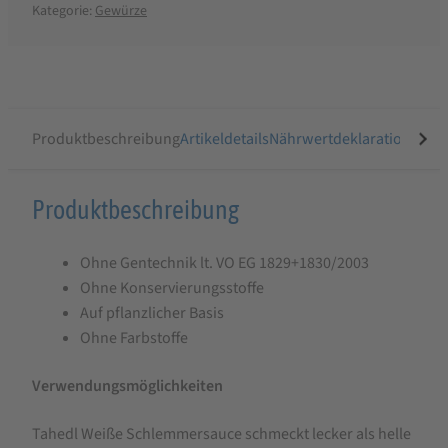
Kategorie:
Gewürze
Produktbeschreibung
Artikeldetails
Nährwertdeklaration
Ähnli
Produktbeschreibung
Produktbeschreibung
für
Ohne Gentechnik lt. VO EG 1829+1830/2003
Tahedl
Ohne Konservierungsstoffe
Weiße
Auf pflanzlicher Basis
Schlemmersauce
Ohne Farbstoffe
500
Verwendungsmöglichkeiten
g
Tahedl Weiße Schlemmersauce schmeckt lecker als helle