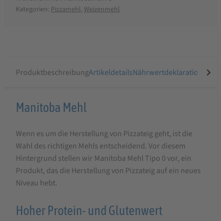
Kategorien:
Pizzamehl
,
Weizenmehl
Produktbeschreibung
Artikeldetails
Nährwertdeklaration
Ähnli
Produktbeschreibung
Manitoba Mehl
für
Wenn es um die Herstellung von Pizzateig geht, ist die
Manitoba
Wahl des richtigen Mehls entscheidend. Vor diesem
Mehl
Hintergrund stellen wir Manitoba Mehl Tipo 0 vor, ein
-
Produkt, das die Herstellung von Pizzateig auf ein neues
Weizenmehl
Niveau hebt.
Tipo
Hoher Protein- und Glutenwert
0,