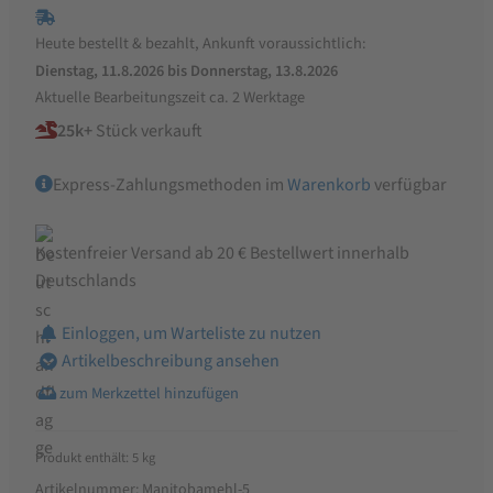
Weizenmehl
Heute bestellt & bezahlt, Ankunft voraussichtlich:
Tipo
Dienstag, 11.8.2026 bis Donnerstag, 13.8.2026
0,
Aktuelle Bearbeitungszeit ca. 2 Werktage
Pizzamehl
25k+
Stück verkauft
Menge
Express-Zahlungsmethoden im
Warenkorb
verfügbar
Kostenfreier Versand ab 20 € Bestellwert innerhalb
Deutschlands
Einloggen, um Warteliste zu nutzen
Artikelbeschreibung ansehen
Produkt enthält: 5
kg
Artikelnummer:
Manitobamehl-5