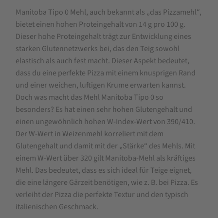
Pizzamehl
Manitoba Tipo 0 Mehl, auch bekannt als „das Pizzamehl“,
bietet einen hohen Proteingehalt von 14 g pro 100 g.
Dieser hohe Proteingehalt trägt zur Entwicklung eines
starken Glutennetzwerks bei, das den Teig sowohl
elastisch als auch fest macht. Dieser Aspekt bedeutet,
dass du eine perfekte Pizza mit einem knusprigen Rand
und einer weichen, luftigen Krume erwarten kannst.
Doch was macht das Mehl Manitoba Tipo 0 so
besonders? Es hat einen sehr hohen Glutengehalt und
einen ungewöhnlich hohen W-Index-Wert von 390/410.
Der W-Wert in Weizenmehl korreliert mit dem
Glutengehalt und damit mit der „Stärke“ des Mehls. Mit
einem W-Wert über 320 gilt Manitoba-Mehl als kräftiges
Mehl. Das bedeutet, dass es sich ideal für Teige eignet,
die eine längere Gärzeit benötigen, wie z. B. bei Pizza. Es
verleiht der Pizza die perfekte Textur und den typisch
italienischen Geschmack.