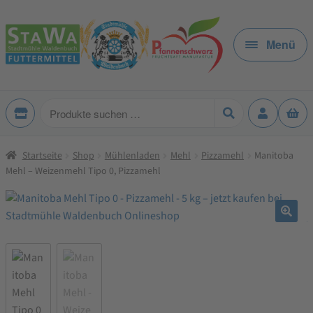
Zur
Zum
Navigation
Inhalt
Menü
springen
springen
Produkte
suchen
Startseite
Shop
Mühlenladen
Mehl
Pizzamehl
Manitoba
Mehl – Weizenmehl Tipo 0, Pizzamehl
🔍