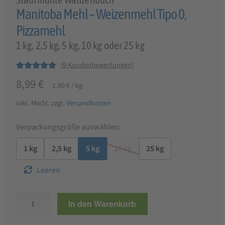
Manitoba Mehl – Weizenmehl Tipo 0,
Pizzamehl
1 kg, 2,5 kg, 5 kg, 10 kg oder 25 kg
(
9
Kundenbewertungen)
Bewertet mit
9
8,99
€
1,80
€
/
kg
5.00
von 5,
basierend auf
inkl. MwSt.
zzgl.
Versandkosten
Kundenbewer
tungen
Verpackungsgröße auswählen:
1 kg
2,5 kg
5 kg
10 kg
25 kg
Leeren
Manitoba
In den Warenkorb
Mehl
-