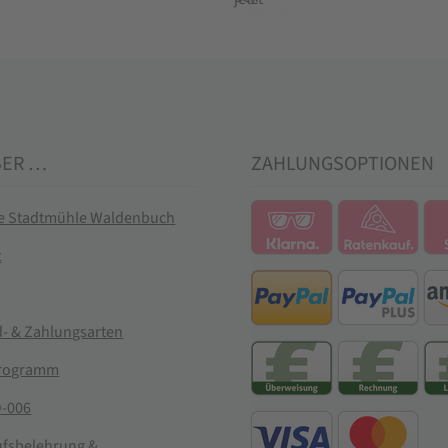
BER …
ZAHLUNGSOPTIONEN
ie Stadtmühle Waldenbuch
t
- & Zahlungsarten
rogramm
-006
ufsbelehrung &