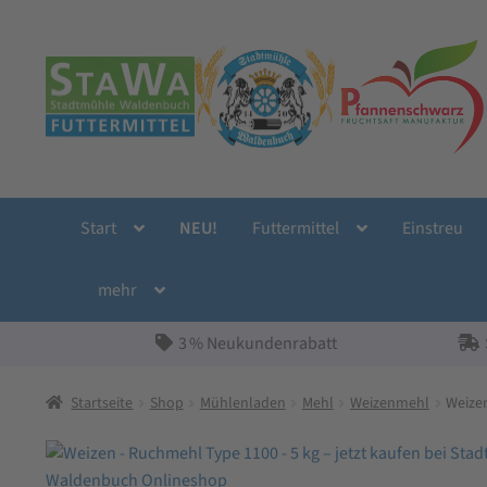
Zur
Zum
Navigation
Inhalt
springen
springen
Start
NEU!
Futtermittel
Einstreu
mehr
3 % Neukundenrabatt
Startseite
Shop
Mühlenladen
Mehl
Weizenmehl
Weize