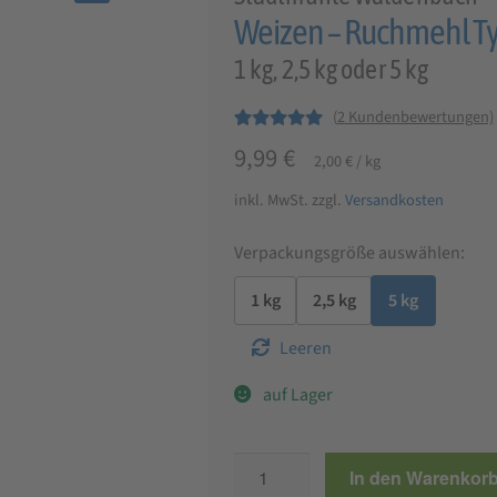
🔍
Weizen – Ruchmehl T
1 kg, 2,5 kg oder 5 kg
(
2
Kundenbewertungen)
Bewertet mit
2
9,99
€
2,00
€
/
kg
5.00
von 5,
basierend auf
inkl. MwSt.
zzgl.
Versandkosten
Kundenbewer
tungen
Verpackungsgröße auswählen:
1 kg
2,5 kg
5 kg
Leeren
auf Lager
Weizen
In den Warenkor
-