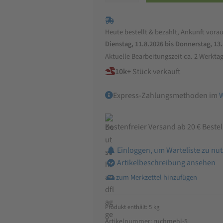
Ruchmehl
Type
Heute bestellt & bezahlt, Ankunft vorau
1100
Dienstag, 11.8.2026 bis Donnerstag, 13
Menge
Aktuelle Bearbeitungszeit ca. 2 Werkta
10k+
Stück verkauft
Express-Zahlungsmethoden im
Kostenfreier Versand ab 20 € Beste
Einloggen, um Warteliste zu nu
Artikelbeschreibung ansehen
Produkt enthält: 5
kg
Artikelnummer:
ruchmehl-5