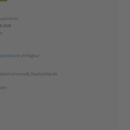
ssichtlich:
.8.2026
ge
Warenkorb
verfügbar
llwert innerhalb Deutschlands
tzen