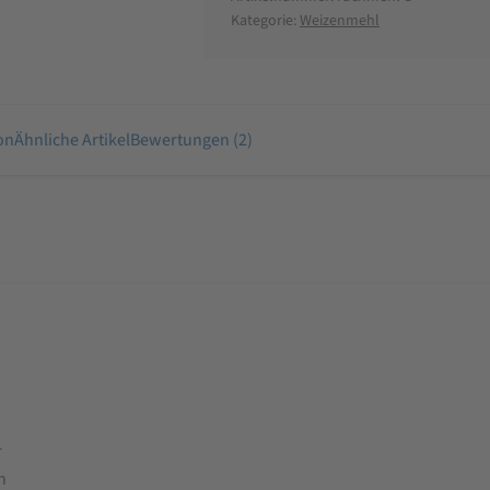
Kategorie:
Weizenmehl
on
Ähnliche Artikel
Bewertungen (2)
r
n