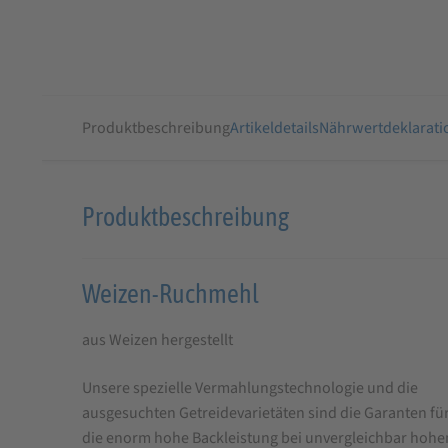
Produktbeschreibung
Artikeldetails
Nährwertdeklarati
Produktbeschreibung
Produktbeschreibung
für
Weizen
Weizen-Ruchmehl
-
Ruchmehl
aus Weizen hergestellt
Type
Unsere spezielle Vermahlungstechnologie und die
1100
ausgesuchten Getreidevarietäten sind die Garanten fü
die enorm hohe Backleistung bei unvergleichbar hohe