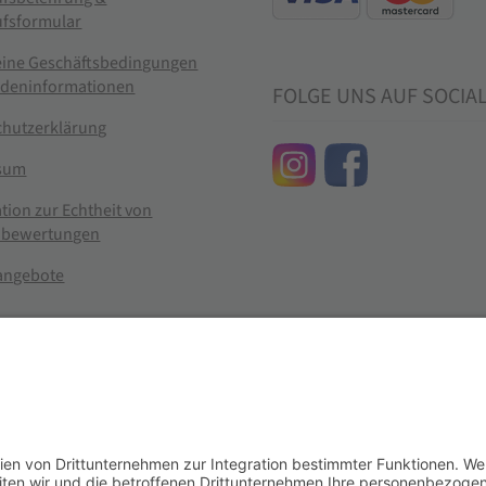
ufsformular
eine Geschäftsbedingungen
ndeninformationen
FOLGE UNS AUF SOCIA
chutzerklärung
sum
tion zur Echtheit von
bewertungen
nangebote
g widerrufen