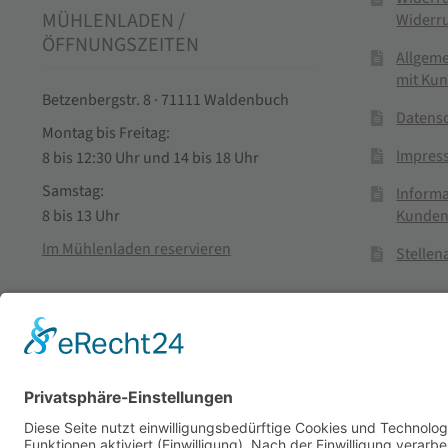
MÜHLENLADEN /
Widerr
ÖFFNUNGSZEITEN
Allgem
mit Ku
Betzenbergstr. 8 · 71111 Waldenbuch
Datens
Montag bis Freitag:
Impres
8 bis 12:30 Uhr und 14 bis 18 Uhr
Samstag:
Informa
Kunden
8 bis 13 Uhr
Im Mühlenladen reservieren
Stelle
Vertra