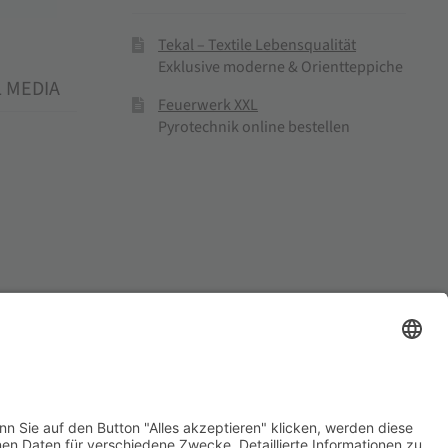
Tekal – Textile Lebensqualität
Exklusive moderne & Orientteppiche
L MEDIA
Feuerwerk XXL
Pyrotechnik online bestellen