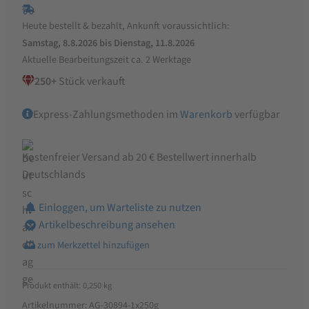
Mie-
Heute bestellt & bezahlt, Ankunft voraussichtlich:
Noodles
Samstag, 8.8.2026 bis Dienstag, 11.8.2026
Dinkel
Aktuelle Bearbeitungszeit ca. 2 Werktage
Menge
250+
Stück verkauft
Express-Zahlungsmethoden im
Warenkorb
verfügbar
Kostenfreier Versand ab 20 € Bestellwert innerhalb
Deutschlands
Einloggen, um Warteliste zu nutzen
Artikelbeschreibung ansehen
Produkt enthält: 0,250
kg
Artikelnummer:
AG-30894-1x250g