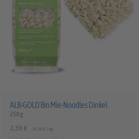
ALB-GOLD Bio Mie-Noodles Dinkel
250 g
2,59
€
10,36
€
/
kg