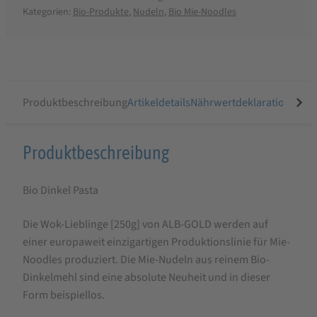
Kategorien:
Bio-Produkte
,
Nudeln
,
Bio Mie-Noodles
Produktbeschreibung
Artikeldetails
Nährwertdeklaration
Ähnli
Produktbeschreibung
Produktbeschreibung
für
Bio Dinkel Pasta
ALB-
GOLD
Die Wok-Lieblinge [250g] von ALB-GOLD werden auf
Bio
einer europaweit einzigartigen Produktionslinie für Mie-
Mie-
Noodles produziert. Die Mie-Nudeln aus reinem Bio-
Dinkelmehl sind eine absolute Neuheit und in dieser
Noodles
Form beispiellos.
Dinkel