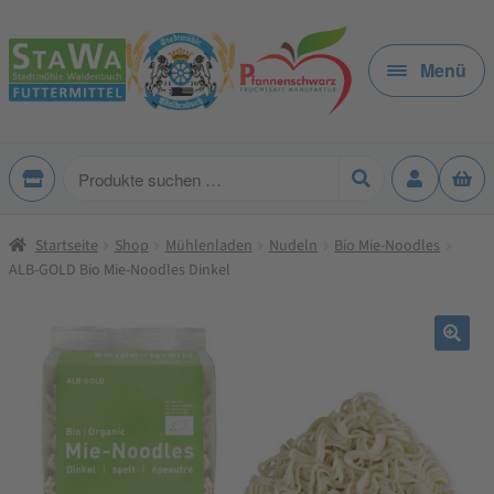
Zur
Zum
Navigation
Inhalt
Menü
springen
springen
Produkte
suchen
Startseite
Shop
Mühlenladen
Nudeln
Bio Mie-Noodles
ALB-GOLD Bio Mie-Noodles Dinkel
🔍