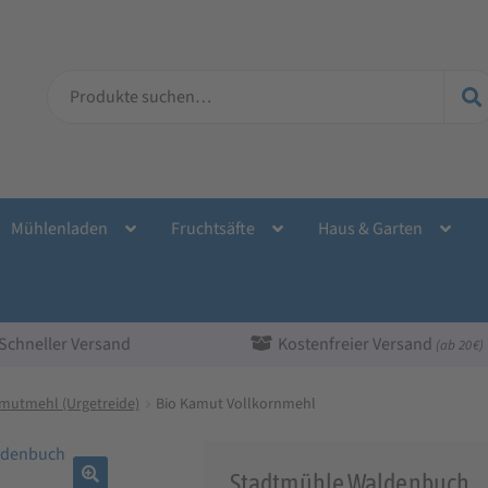
Suche
nach:
Mühlenladen
Fruchtsäfte
Haus & Garten
Schneller Versand
Kostenfreier Versand
(ab 20 €)
amutmehl (Urgetreide)
Bio Kamut Vollkornmehl
Stadtmühle Waldenbuch