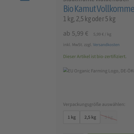
🔍
Bio Kamut Vollkornm
1 kg, 2,5 kg oder 5 kg
ab
5,99
€
5,99
€
/
kg
inkl. MwSt.
zzgl.
Versandkosten
Dieser Artikel ist bio-zertifiziert.
Verpackungsgröße auswählen:
1 kg
2,5 kg
5 kg