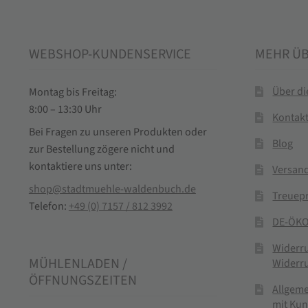
WEBSHOP-KUNDENSERVICE
MEHR Ü
Über d
Montag bis Freitag:
8:00 – 13:30 Uhr
Kontak
Bei Fragen zu unseren Produkten oder
Blog
zur Bestellung zögere nicht und
kontaktiere uns unter:
Versand
shop@stadtmuehle-waldenbuch.de
Treuep
Telefon:
+49 (0) 7157 / 812 3992
DE-ÖKO
Widerr
MÜHLENLADEN /
Widerr
ÖFFNUNGSZEITEN
Allgem
mit Ku