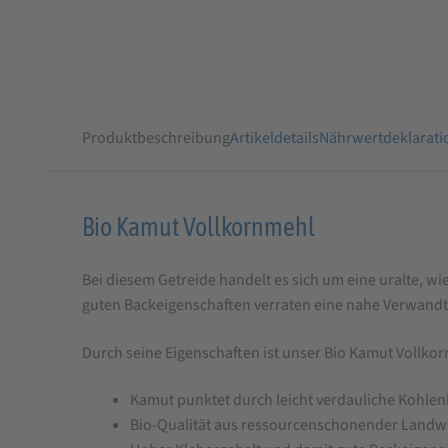
Produktbeschreibung
Artikeldetails
Nährwertdeklarati
Produktbeschreibung
Bio Kamut Vollkornmehl
für
Bei diesem Getreide handelt es sich um eine uralte, 
Bio
guten Backeigenschaften verraten eine nahe Verwandt
Kamut
Vollkornmehl
Durch seine Eigenschaften ist unser Bio Kamut Vollkor
Kamut punktet durch leicht verdauliche Kohle
Bio-Qualität aus ressourcenschonender Landwi