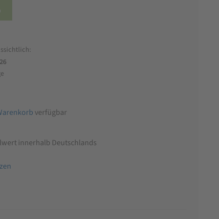
b
ssichtlich:
026
ge
Warenkorb
verfügbar
llwert innerhalb Deutschlands
tzen