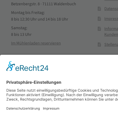
Betzenbergstr. 8 · 71111 Waldenbuch
Datens
Montag bis Freitag:
Impres
8 bis 12:30 Uhr und 14 bis 18 Uhr
Samstag:
Informa
Kunden
8 bis 13 Uhr
Im Mühlenladen reservieren
Stelle
Vertra
© Stadtmühle Waldenbuch 2026
– Dein zuverlässiger Partn
Alle Preise inkl. der gesetzlichen MwSt.
Die durchgestrichenen Prei