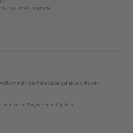
l-0
orn-, Kamutmehl (Urgetreide)
 Vollkornmehl. Der hohe Klebergehalt und die sehr
Kuchen, Kekse, Teigwaren und Spätzle.