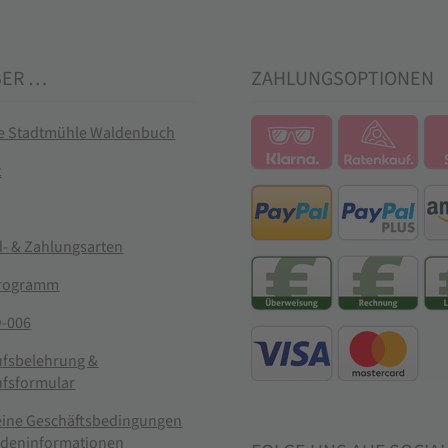
BER …
ZAHLUNGSOPTIONEN
ie Stadtmühle Waldenbuch
t
- & Zahlungsarten
rogramm
-006
ufsbelehrung &
ufsformular
eine Geschäftsbedingungen
ndeninformationen