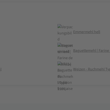
Emmermehl hell
Baguettemehl | Farine 
l
Weizen - Ruchmehl Ty