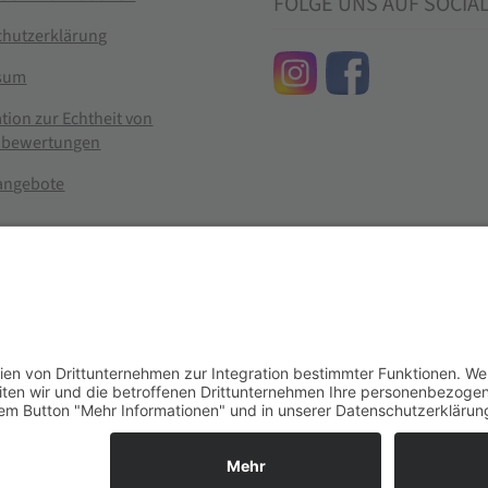
FOLGE UNS AUF SOCIA
chutzerklärung
sum
tion zur Echtheit von
bewertungen
nangebote
g widerrufen
er im Landhandel für hochwertige Futtermittel, Saatgut, Zuchtmitt
se entsprechen dem bisherigen Preis in diesem Online-Shop.