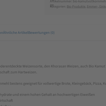
Artikelnummer:
bio-kamutvollkornmeh
Kategorien:
Bio-Produkte
,
Emmer-, Eink
on
Ähnliche Artikel
Bewertungen (0)
wiederentdeckte Weizensorte, den Khorasan Weizen, auch Bio Kamut
schaft zum Hartweizen.
nmehl bestens geeignet für vollwertige Brote, Kleingebäck, Pizza, 
nhydrate und einem hohen Gehalt an hochwertigen Eiweißen
rtschaft