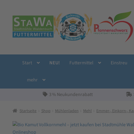
Zur
Zum
Navigation
Inhalt
springen
springen
Start
NEU!
Futtermittel
Einstreu
mehr
3 % Neukundenrabatt
Startseite
Shop
Mühlenladen
Mehl
Emmer-, Einkorn-, K