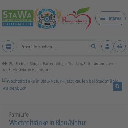
Zur
Zum
Navigation
Inhalt
Menü
springen
springen
Produkte
suchen
Startseite
Shop
Futtermittel
Tränken/Futterautomaten
Wachteltränke in Blau/Natur
🔍
FarmLife
Wachteltränke in Blau/Natur