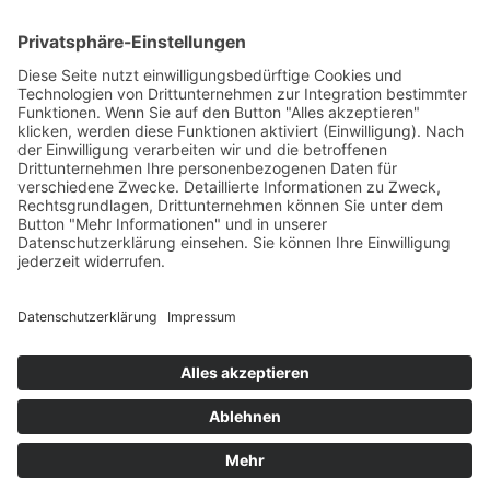
PARTNERSHOPS
Tekal – Textile Lebensqualität
Exklusive moderne & Orientteppiche
Feuerwerk XXL
Pyrotechnik online bestellen
© Stadtmühle Waldenbuch 2026
– Dein zuverlässiger Partner im
Landhandel für hochwertige Futtermittel, Saatgut, Zuchtmittel
und Mühlenprodukte ·
Cookie-Einstellungen
Alle Preise inkl. der gesetzlichen MwSt.
Die durchgestrichenen Preise entsprechen dem bisherigen Preis in
diesem Online-Shop.