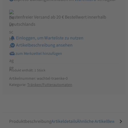
Kostenfreier Versand ab 20 € Bestellwert innerhalb
Deutschlands
Einloggen, um Warteliste zu nutzen
Artikelbeschreibung ansehen
Produkt enthält: 1
Stück
Artikelnummer:
wachtel-traenke-0
Kategorie:
Tränken/Futterautomaten
Produktbeschreibung
Artikeldetails
Ähnliche Artikel
Bewertung