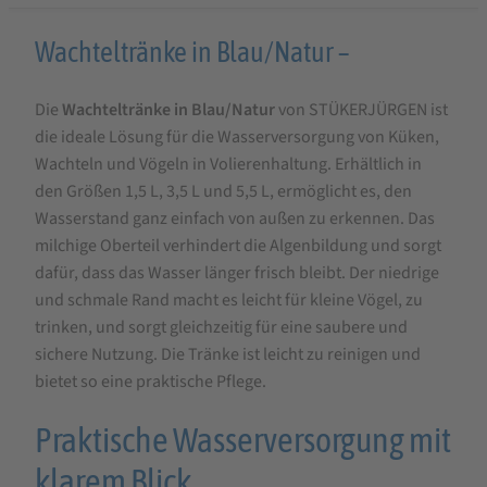
Produktbeschreibung
Wachteltränke in Blau/Natur –
für
Die
Wachteltränke in Blau/Natur
von STÜKERJÜRGEN ist
Wachteltränke
die ideale Lösung für die Wasserversorgung von Küken,
in
Wachteln und Vögeln in Volierenhaltung. Erhältlich in
Blau/Natur
den Größen 1,5 L, 3,5 L und 5,5 L, ermöglicht es, den
Wasserstand ganz einfach von außen zu erkennen. Das
milchige Oberteil verhindert die Algenbildung und sorgt
dafür, dass das Wasser länger frisch bleibt. Der niedrige
und schmale Rand macht es leicht für kleine Vögel, zu
trinken, und sorgt gleichzeitig für eine saubere und
sichere Nutzung. Die Tränke ist leicht zu reinigen und
bietet so eine praktische Pflege.
Praktische Wasserversorgung mit
klarem Blick