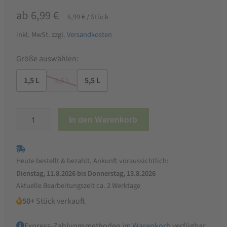
ab
6,99
€
6,99
€
/
Stück
inkl. MwSt.
zzgl.
Versandkosten
Größe auswählen:
1,5 L
3,5 L
5,5 L
Wachteltränke
In den Warenkorb
in
Blau/Natur
Menge
Heute bestellt & bezahlt, Ankunft voraussichtlich:
Dienstag, 11.8.2026 bis Donnerstag, 13.8.2026
Aktuelle Bearbeitungszeit ca. 2 Werktage
50+
Stück verkauft
Express-Zahlungsmethoden im
Warenkorb
verfügbar