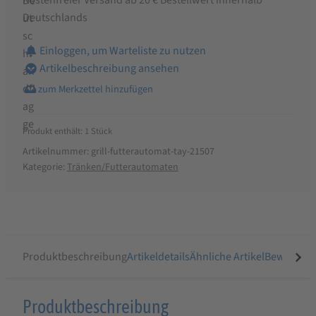
Deutschlands
Einloggen, um Warteliste zu nutzen
Artikelbeschreibung ansehen
Produkt enthält: 1
Stück
Artikelnummer:
grill-futterautomat-tay-21507
Kategorie:
Tränken/Futterautomaten
Produktbeschreibung
Artikeldetails
Ähnliche Artikel
Bewertung
Produktbeschreibung
Produktbeschreibung