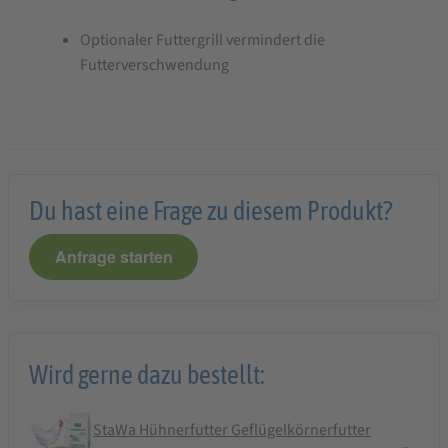
für
Optionaler Futtergrill vermindert die
Grill
Futterverschwendung
für
8-
12
kg
Futterautomat
Du hast eine Frage zu diesem Produkt?
TAY
Anfrage starten
Wird gerne dazu bestellt:
StaWa Hühnerfutter Geflügelkörnerfutter