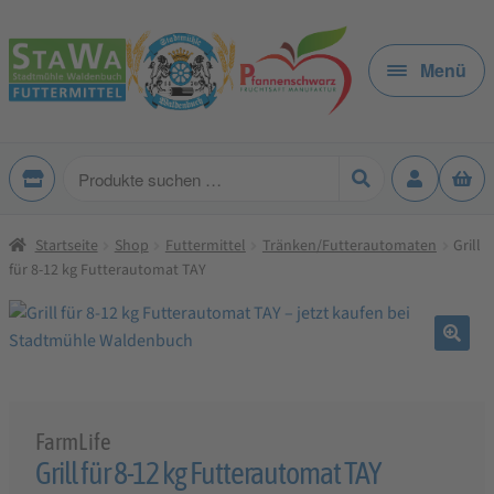
Zur
Zum
Navigation
Inhalt
Menü
springen
springen
Produkte
suchen
Startseite
Shop
Futtermittel
Tränken/Futterautomaten
Grill
für 8-12 kg Futterautomat TAY
🔍
FarmLife
Grill für 8-12 kg Futterautomat TAY