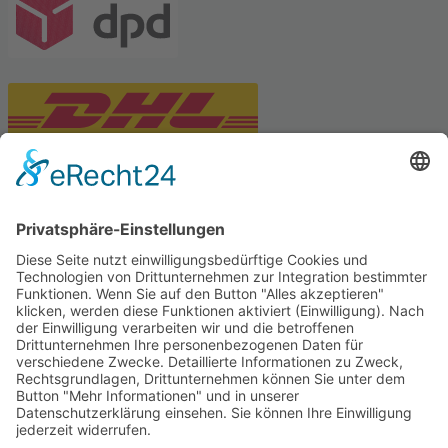
PARTNERSHOPS
Tekal – Textile Lebensqualität
Exklusive moderne & Orientteppiche
Feuerwerk XXL
Pyrotechnik online bestellen
© Stadtmühle Waldenbuch 2026
– Dein zuverlässiger Partner im