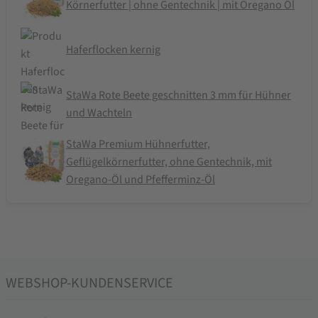
Körnerfutter | ohne Gentechnik | mit Oregano Öl
Haferflocken kernig
StaWa Rote Beete geschnitten 3 mm für Hühner
und Wachteln
StaWa Premium Hühnerfutter,
Geflügelkörnerfutter, ohne Gentechnik, mit
Oregano-Öl und Pfefferminz-Öl
WEBSHOP-KUNDENSERVICE