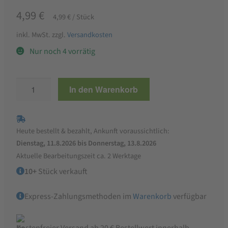
4,99
€
4,99
€
/
Stück
inkl. MwSt.
zzgl.
Versandkosten
Nur noch 4 vorrätig
Grill
In den Warenkorb
für
8-
12
Heute bestellt & bezahlt, Ankunft voraussichtlich:
kg
Dienstag, 11.8.2026 bis Donnerstag, 13.8.2026
Futterautomat
Aktuelle Bearbeitungszeit ca. 2 Werktage
TAY
10+
Stück verkauft
Menge
Express-Zahlungsmethoden im
Warenkorb
verfügbar
Kostenfreier Versand ab 20 € Bestellwert innerhalb