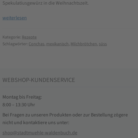
Spekulatiusgewürz in die Weihnachtszeit.
Conchas
weiterlesen
Brotbackrezept
Kategorie:
Rezepte
Schlagwörter:
Conchas
,
mexikanisch
,
Milchbrötchen
,
süss
WEBSHOP-KUNDENSERVICE
Montag bis Freitag:
8:00 – 13:30 Uhr
Bei Fragen zu unseren Produkten oder zur Bestellung zögere
nicht und kontaktiere uns unter:
shop@stadtmuehle-waldenbuch.de