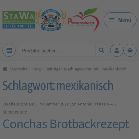
Zur
Zum
Navigation
Inhalt
Menü
springen
springen
Produkte
suchen
Startseite
Blog
Beiträge verschlagwortet mit „mexikanisch“
Schlagwort:
mexikanisch
Veröffentlicht am
3. November 2021
von
Antonio D'Orazio
—
2
Kommentare
Conchas Brotbackrezept