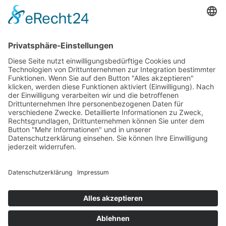
PARTNERSHOPS
Tekal – Textile Lebensqualität
Exklusive moderne & Orientteppiche
Feuerwerk XXL
Pyrotechnik online bestellen
© Stadtmühle Waldenbuch 2026
– Dein zuverlässiger Partner im
Landhandel für hochwertige Futtermittel, Saatgut, Zuchtmittel
und Mühlenprodukte ·
Cookie-Einstellungen
Alle Preise inkl. der gesetzlichen MwSt.
Die durchgestrichenen Preise entsprechen dem bisherigen Preis in
diesem Online-Shop.