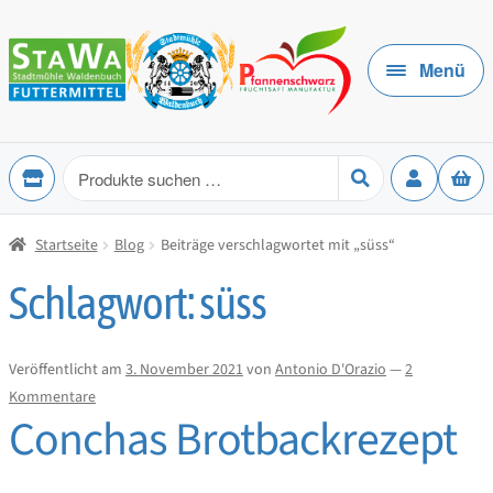
Zur
Zum
Navigation
Inhalt
Menü
springen
springen
Produkte
suchen
Startseite
Blog
Beiträge verschlagwortet mit „süss“
Schlagwort:
süss
Veröffentlicht am
3. November 2021
von
Antonio D'Orazio
—
2
Kommentare
Conchas Brotbackrezept