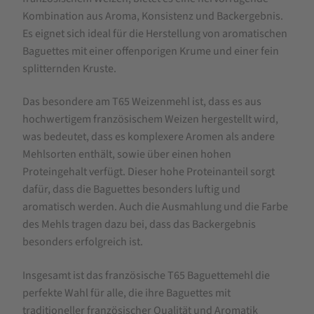
Farine
Kombination aus Aroma, Konsistenz und Backergebnis.
de
Es eignet sich ideal für die Herstellung von aromatischen
Baguettes mit einer offenporigen Krume und einer fein
blé
splitternden Kruste.
T65
|
Das besondere am T65 Weizenmehl ist, dass es aus
Baguette
hochwertigem französischem Weizen hergestellt wird,
was bedeutet, dass es komplexere Aromen als andere
de
Mehlsorten enthält, sowie über einen hohen
tradition
Proteingehalt verfügt. Dieser hohe Proteinanteil sorgt
française
dafür, dass die Baguettes besonders luftig und
aromatisch werden. Auch die Ausmahlung und die Farbe
des Mehls tragen dazu bei, dass das Backergebnis
besonders erfolgreich ist.
Insgesamt ist das französische T65 Baguettemehl die
perfekte Wahl für alle, die ihre Baguettes mit
traditioneller französischer Qualität und Aromatik