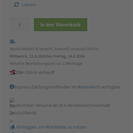
Leeren
Baguettemehl
In den Warenkorb
|
Farine
de
Heute bestellt & bezahlt, Ankunft voraussichtlich:
blé
Mittwoch, 12.8.2026 bis Freitag, 14.8.2026
T65
Aktuelle Bearbeitungszeit ca. 2 Werktage
|
25k+
Stück verkauft
Baguette
de
Express-Zahlungsmethoden im
Warenkorb
verfügbar
tradition
française
Menge
Kostenfreier Versand ab 20 € Bestellwert innerhalb
Deutschlands
Einloggen, um Warteliste zu nutzen