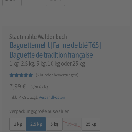
Stadtmühle Waldenbuch
Baguettemehl | Farine de blé T65 |
Baguette de tradition française
1 kg, 2,5 kg, 5 kg, 10 kg oder 25 kg
(
6
Kundenbewertungen)
Bewertet mit
6
7,99
€
3,20
€
/
kg
5.00
von 5,
basierend auf
inkl. MwSt.
zzgl.
Versandkosten
Kundenbewer
tungen
Verpackungsgröße auswählen:
1 kg
2,5 kg
5 kg
10 kg
25 kg