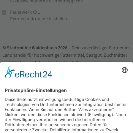
Exklusive moderne & Orientteppiche
Feuerwerk XXL
Pyrotechnik online bestellen
© Stadtmühle Waldenbuch 2026
– Dein zuverlässiger Partner im
Landhandel für hochwertige Futtermittel, Saatgut, Zuchtmittel
und Mühlenprodukte ·
Cookie-Einstellungen
Alle Preise inkl. der gesetzlichen MwSt.
Die durchgestrichenen Preise entsprechen dem bisherigen Preis in
diesem Online-Shop.