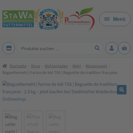
Zur
Zum
Navigation
Inhalt
Menü
springen
springen
Produkte
suchen
Startseite
Shop
Mühlenladen
Mehl
Weizenmehl
Baguettemehl | Farine de blé T65 | Baguette de tradition française
🔍