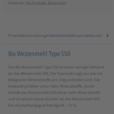
Kategorien:
Bio-Produkte
,
Weizenmehl
Produktbeschreibung
Artikeldetails
Nährwertdeklaration
Ähnli
Produktbeschreibung
Bio Weizenmehl Type 550
für
Das Bio Weizenmehl Type 550 ist etwas weniger bekannt
Bio
als das Weizenmehl 405. Die Typenzahl sagt aus wie viel
Weizenmehl
Milligramm Mineralstoffe pro 100g enthalten sind. Das
Type
bedeutet je höher umso mehr Mineralstoffe. Somit
550
enthält das Weizenmehl 550 etwas mehr Mineralstoffe
und ist optisch etwas dunkler als das Weizenmehl 405.
Der Ausmahlungsgrad beträgt 64 – 71 %.