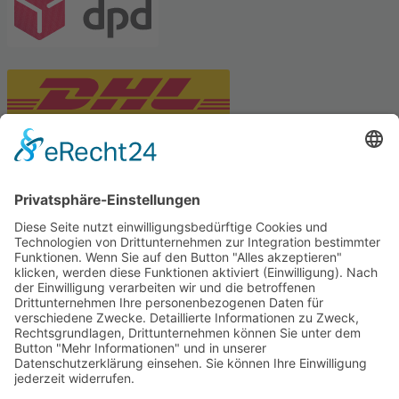
PARTNERSHOPS
Tekal – Textile Lebensqualität
Exklusive moderne & Orientteppiche
Feuerwerk XXL
Pyrotechnik online bestellen
© Stadtmühle Waldenbuch 2026
– Dein zuverlässiger Partner im