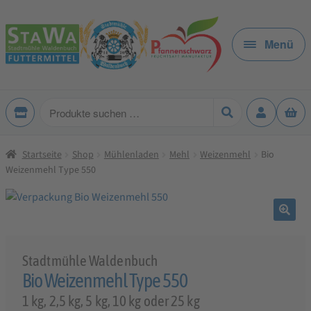
Zur
Zum
Navigation
Inhalt
Menü
springen
springen
Produkte
suchen
Startseite
Shop
Mühlenladen
Mehl
Weizenmehl
Bio
Weizenmehl Type 550
🔍
Stadtmühle Waldenbuch
Bio Weizenmehl Type 550
1 kg, 2,5 kg, 5 kg, 10 kg oder 25 kg