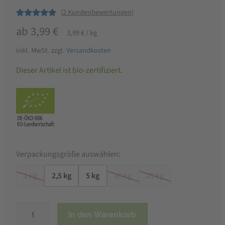
(
2
Kundenbewertungen)
Bewertet mit
2
ab
3,99
€
3,99
€
/
kg
5.00
von 5,
basierend auf
inkl. MwSt.
zzgl.
Versandkosten
Kundenbewer
Dieser Artikel ist bio-zertifiziert.
tungen
Verpackungsgröße auswählen:
1 kg
2,5 kg
5 kg
10 kg
25 kg
Bio
In den Warenkorb
Weizenmehl