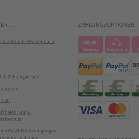
BER …
ZAHLUNGSOPTIONEN
ie Stadtmühle Waldenbuch
t
- & Zahlungsarten
rogramm
-006
ufsbelehrung &
ufsformular
eine Geschäftsbedingungen
ndeninformationen