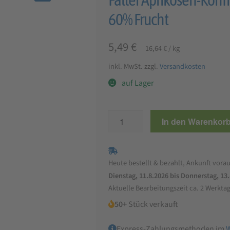
🔍
60% Frucht
5,49
€
16,64
€
/
kg
inkl. MwSt.
zzgl.
Versandkosten
auf Lager
Faller
In den Warenkor
Aprikosen-
Konfitüre
330g,
Heute bestellt & bezahlt, Ankunft vorau
wie
Dienstag, 11.8.2026 bis Donnerstag, 13
hausgemacht!
Aktuelle Bearbeitungszeit ca. 2 Werkta
mit
50+
Stück verkauft
60%
Frucht
Express-Zahlungsmethoden im