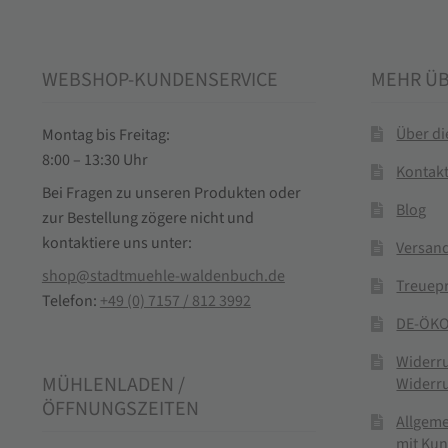
WEBSHOP-KUNDENSERVICE
MEHR Ü
Über d
Montag bis Freitag:
8:00 – 13:30 Uhr
Kontak
Bei Fragen zu unseren Produkten oder
Blog
zur Bestellung zögere nicht und
kontaktiere uns unter:
Versand
shop@stadtmuehle-waldenbuch.de
Treuep
Telefon:
+49 (0) 7157 / 812 3992
DE-ÖKO
Widerr
MÜHLENLADEN /
Widerr
ÖFFNUNGSZEITEN
Allgem
mit Ku