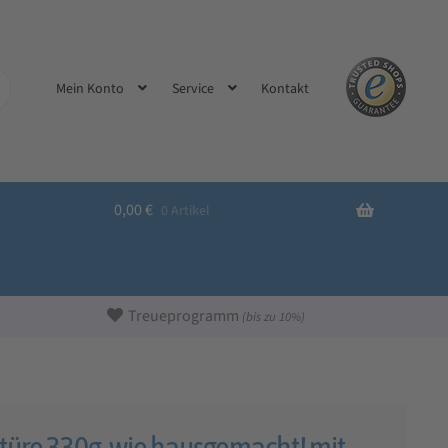
Kontakt
Mein Konto
Service
0,00
€
0 Artikel
Treueprogramm
(bis zu 10%)
itüre 330g, wie hausgemacht! mit