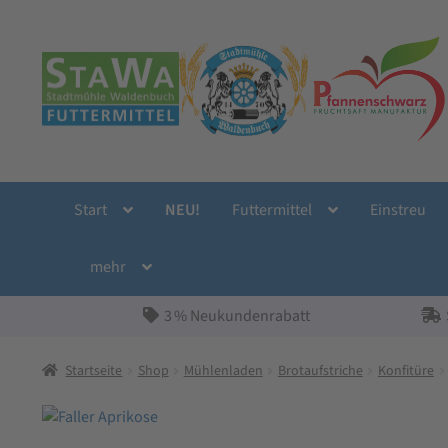
Zur
Zum
Navigation
Inhalt
springen
springen
Start
NEU!
Futtermittel
Einstreu
mehr
3 % Neukundenrabatt
Startseite
Shop
Mühlenladen
Brotaufstriche
Konfitüre