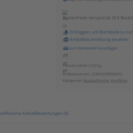
Menge
Kostenfreier Versand ab 20 € Beste
Einloggen, um Warteliste zu nu
Artikelbeschreibung ansehen
Produkt enthält: 0,330
kg
Artikelnummer:
224503309008001
Kategorien:
Brotaufstriche
,
Konfitüre
on
Ähnliche Artikel
Bewertungen (0)