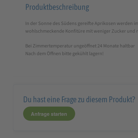
Produktbeschreibung
Produktbeschreibung
für
In der Sonne des Südens gereifte Aprikosen werden im
Faller
wohlschmeckende Konfitüre mit weniger Zucker und m
Aprikosen-
Konfitüre
Bei Zimmertemperatur ungeöffnet 24 Monate haltbar
330g,
Nach dem Öffnen bitte gekühlt lagern!
wie
hausgemacht!
mit
60%
Du hast eine Frage zu diesem Produkt?
Frucht
Anfrage starten