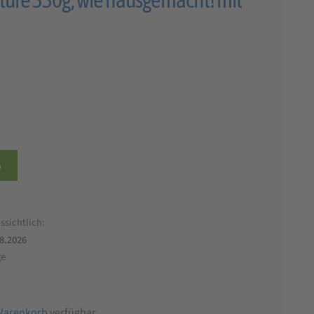
b
ssichtlich:
.8.2026
ge
Warenkorb
verfügbar