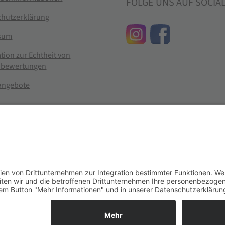
FOLGE UNS AUF SOCIA
chutzerklärung
sum
tion zur Echtheit von
bewertungen
nangebote
g widerrufen
er im Landhandel für hochwertige Futtermittel, Saatgut, Zuchtmitt
se entsprechen dem bisherigen Preis in diesem Online-Shop.