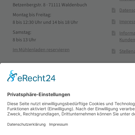
Betzenbergstr. 8 · 71111 Waldenbuch
Datens
Montag bis Freitag:
Impres
8 bis 12:30 Uhr und 14 bis 18 Uhr
Samstag:
Informa
Kunden
8 bis 13 Uhr
Im Mühlenladen reservieren
Stelle
Vertra
© Stadtmühle Waldenbuch 2026
– Dein zuverlässiger Partn
Alle Preise inkl. der gesetzlichen MwSt.
Die durchgestrichenen Prei