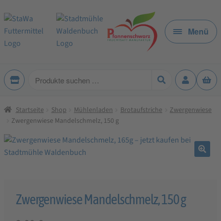
Zur
Zum
Navigation
Inhalt
Menü
springen
springen
Produkte
suchen
Startseite
Shop
Mühlenladen
Brotaufstriche
Zwergenwiese
Zwergenwiese Mandelschmelz, 150 g
🔍
Zwergenwiese Mandelschmelz, 150 g