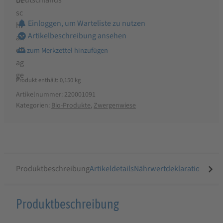
Einloggen, um Warteliste zu nutzen
Artikelbeschreibung ansehen
Produkt enthält: 0,150
kg
Artikelnummer:
220001091
Kategorien:
Bio-Produkte
,
Zwergenwiese
Produktbeschreibung
Artikeldetails
Nährwertdeklaration
Ähnli
Produktbeschreibung
Produktbeschreibung
für