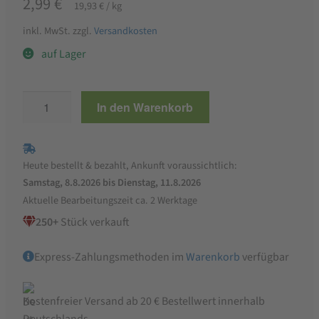
2,99
€
19,93
€
/
kg
inkl. MwSt.
zzgl.
Versandkosten
auf Lager
Zwergenwiese
In den Warenkorb
Mandelschmelz,
150
g
Heute bestellt & bezahlt, Ankunft voraussichtlich:
Menge
Samstag, 8.8.2026 bis Dienstag, 11.8.2026
Aktuelle Bearbeitungszeit ca. 2 Werktage
250+
Stück verkauft
Express-Zahlungsmethoden im
Warenkorb
verfügbar
Kostenfreier Versand ab 20 € Bestellwert innerhalb
Deutschlands