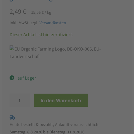
2,49
€
15,56
€
/
kg
inkl. MwSt.
zzgl.
Versandkosten
Dieser Artikel ist bio-zertifiziert.
auf Lager
Bauckhof
In den Warenkorb
Bio
Falafel
Fertigmischung
Heute bestellt & bezahlt, Ankunft voraussichtlich:
glutenfrei
Samstag, 8.8.2026 bis Dienstag, 11.8.2026