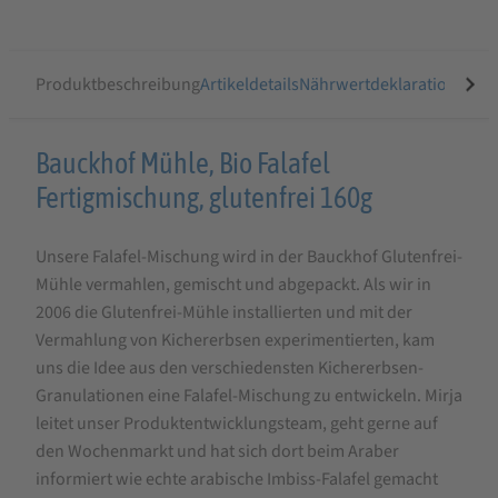
Produktbeschreibung
Artikeldetails
Nährwertdeklaration
Ähnli
Produktbeschreibung
Bauckhof Mühle, Bio Falafel
für
Fertigmischung, glutenfrei 160g
Bauckhof
Unsere Falafel-Mischung wird in der Bauckhof Glutenfrei-
Bio
Mühle vermahlen, gemischt und abgepackt. Als wir in
Falafel
2006 die Glutenfrei-Mühle installierten und mit der
Fertigmischung
Vermahlung von Kichererbsen experimentierten, kam
glutenfrei
uns die Idee aus den verschiedensten Kichererbsen-
Granulationen eine Falafel-Mischung zu entwickeln. Mirja
160g
leitet unser Produktentwicklungsteam, geht gerne auf
den Wochenmarkt und hat sich dort beim Araber
informiert wie echte arabische Imbiss-Falafel gemacht