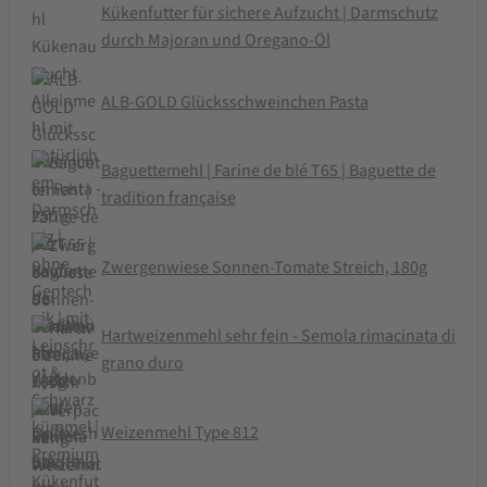
Kükenfutter für sichere Aufzucht | Darmschutz
durch Majoran und Oregano-Öl
ALB-GOLD Glücksschweinchen Pasta
Baguettemehl | Farine de blé T65 | Baguette de
tradition française
Zwergenwiese Sonnen-Tomate Streich, 180g
Hartweizenmehl sehr fein - Semola rimacinata di
grano duro
Weizenmehl Type 812