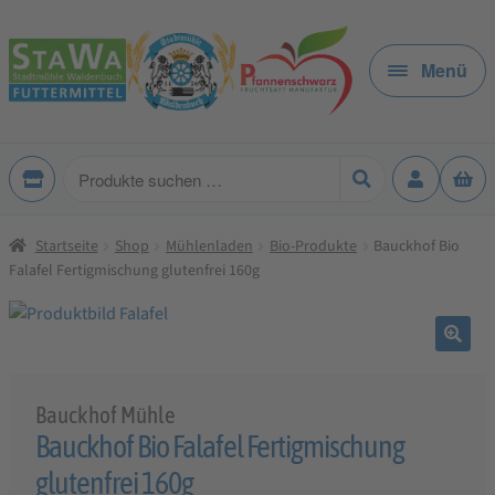
Zur
Zum
Navigation
Inhalt
Menü
springen
springen
Produkte
suchen
Startseite
Shop
Mühlenladen
Bio-Produkte
Bauckhof Bio
Falafel Fertigmischung glutenfrei 160g
🔍
Bauckhof Mühle
Bauckhof Bio Falafel Fertigmischung
glutenfrei 160g