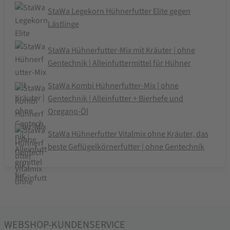
StaWa Legekorn Hühnerfutter Elite gegen
Lästlinge
StaWa Hühnerfutter-Mix mit Kräuter | ohne
Gentechnik | Alleinfuttermittel für Hühner
StaWa Kombi Hühnerfutter-Mix | ohne
Gentechnik | Alleinfutter + Bierhefe und
Oregano-Öl
StaWa Hühnerfutter Vitalmix ohne Kräuter, das
beste Geflügelkörnerfutter | ohne Gentechnik
WEBSHOP-KUNDENSERVICE