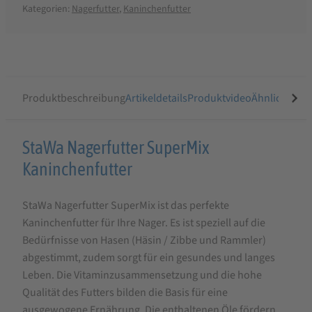
Kategorien:
Nagerfutter
,
Kaninchenfutter
Produktbeschreibung
Artikeldetails
Produktvideo
Ähnliche Arti
Produktbeschreibung
StaWa Nagerfutter SuperMix
für
Kaninchenfutter
StaWa
StaWa Nagerfutter SuperMix ist das perfekte
Nagerfutter
Kaninchenfutter für Ihre Nager. Es ist speziell auf die
SuperMix
Bedürfnisse von Hasen (Häsin / Zibbe und Rammler)
|
abgestimmt, zudem sorgt für ein gesundes und langes
ohne
Leben. Die Vitaminzusammensetzung und die hohe
Qualität des Futters bilden die Basis für eine
Gentechnik
ausgewogene Ernährung. Die enthaltenen Öle fördern