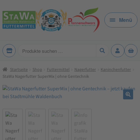
Zur
Zum
Navigation
Inhalt
Menü
springen
springen
Produkte
suchen
Startseite
Shop
Futtermittel
Nagerfutter
Kaninchenfutter
StaWa Nagerfutter SuperMix | ohne Gentechnik
🔍