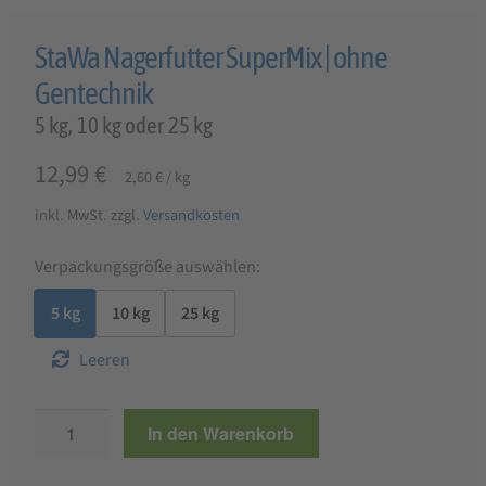
StaWa Nagerfutter SuperMix | ohne
Gentechnik
5 kg, 10 kg oder 25 kg
12,99
€
2,60
€
/
kg
inkl. MwSt.
zzgl.
Versandkosten
Verpackungsgröße auswählen:
5 kg
10 kg
25 kg
Leeren
StaWa
In den Warenkorb
Nagerfutter
SuperMix