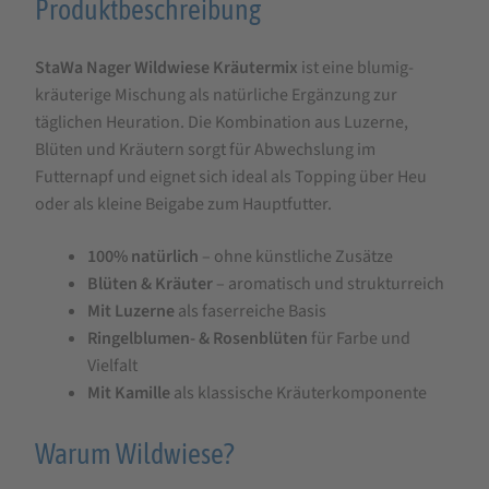
Produktbeschreibung
Produktbeschreibung
für
StaWa Nager Wildwiese Kräutermix
ist eine blumig-
StaWa
kräuterige Mischung als natürliche Ergänzung zur
Nager
täglichen Heuration. Die Kombination aus Luzerne,
Wildwiese
Blüten und Kräutern sorgt für Abwechslung im
Kräutermix
Futternapf und eignet sich ideal als Topping über Heu
oder als kleine Beigabe zum Hauptfutter.
500
g
100% natürlich
– ohne künstliche Zusätze
Blüten & Kräuter
– aromatisch und strukturreich
Mit Luzerne
als faserreiche Basis
Ringelblumen- & Rosenblüten
für Farbe und
Vielfalt
Mit Kamille
als klassische Kräuterkomponente
Warum Wildwiese?