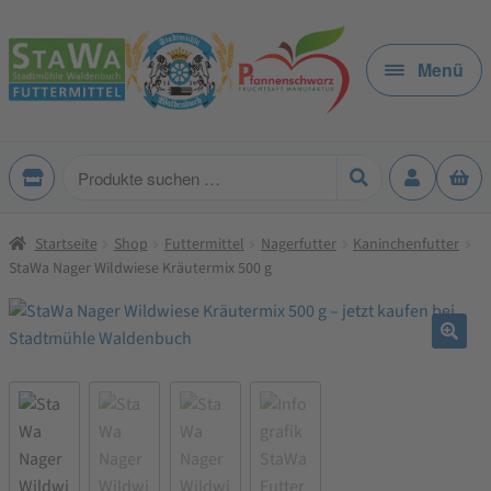
Zur
Zum
Navigation
Inhalt
Menü
springen
springen
Produkte
suchen
Startseite
Shop
Futtermittel
Nagerfutter
Kaninchenfutter
StaWa Nager Wildwiese Kräutermix 500 g
🔍