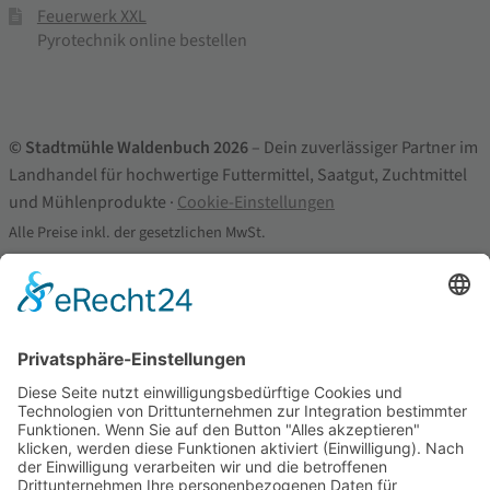
Feuerwerk XXL
Pyrotechnik online bestellen
© Stadtmühle Waldenbuch 2026
– Dein zuverlässiger Partner im
Landhandel für hochwertige Futtermittel, Saatgut, Zuchtmittel
und Mühlenprodukte ·
Cookie-Einstellungen
Alle Preise inkl. der gesetzlichen MwSt.
Die durchgestrichenen Preise entsprechen dem bisherigen Preis in
diesem Online-Shop.