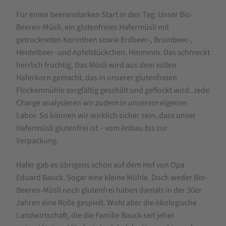
für
Für einen beerenstarken Start in den Tag: Unser Bio-
Bauckhof
Beeren-Müsli, ein glutenfreies Hafermüsli mit
Bio
getrockneten Korinthen sowie Erdbeer-, Brombeer-,
Hafermüsli
Heidelbeer- und Apfelstückchen. Hmmmm. Das schmeckt
mit
herrlich fruchtig. Das Müsli wird aus dem vollen
Haferkorn gemacht, das in unserer glutenfreien
Beeren
Flockenmühle sorgfältig geschält und geflockt wird. Jede
glutenfrei
Charge analysieren wir zudem in unserem eigenen
425g
Labor. So können wir wirklich sicher sein, dass unser
Hafermüsli glutenfrei ist – vom Anbau bis zur
Verpackung.
Hafer gab es übrigens schon auf dem Hof von Opa
Eduard Bauck. Sogar eine kleine Mühle. Doch weder Bio-
Beeren-Müsli noch glutenfrei haben damals in der 30er
Jahren eine Rolle gespielt. Wohl aber die ökologische
Landwirtschaft, die die Familie Bauck seit jeher