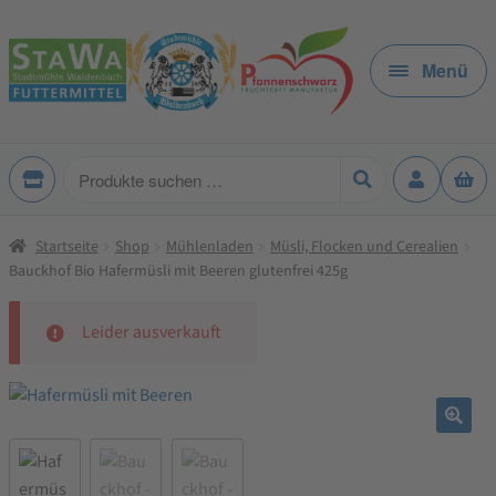
Zur
Zum
Navigation
Inhalt
Menü
springen
springen
Produkte
suchen
Startseite
Shop
Mühlenladen
Müsli, Flocken und Cerealien
Bauckhof Bio Hafermüsli mit Beeren glutenfrei 425g
Leider ausverkauft
🔍