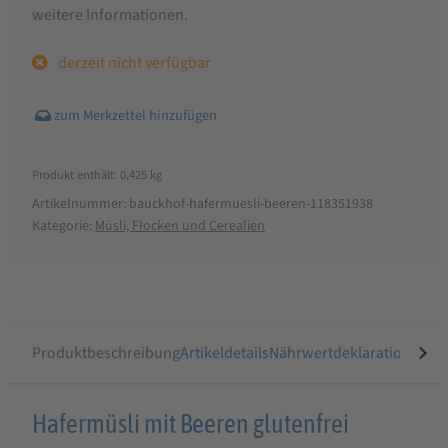
weitere Informationen.
derzeit nicht verfügbar
Produkt enthält: 0,425
kg
Artikelnummer:
bauckhof-hafermuesli-beeren-118351938
Kategorie:
Müsli, Flocken und Cerealien
Produktbeschreibung
Artikeldetails
Nährwertdeklaration
Ähnli
Produktbeschreibung
Hafermüsli mit Beeren glutenfrei