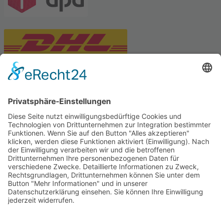
PARTNERSHOPS
Tekal – Textile Lebensqualität
Exklusive moderne & Orientteppiche
Feuerwerk XXL
Pyrotechnik online bestellen
© Stadtmühle Waldenbuch 2026
– Dein zuverlässiger Partner im
Landhandel für hochwertige Futtermittel, Saatgut, Zuchtmittel