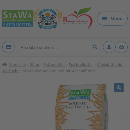
Zur
Zum
Navigation
Inhalt
Menü
springen
springen
Produkte
suchen
Startseite
Shop
Futtermittel
Wachtelfutter
Alleinfutter für
Wachteln
StaWa Wachtelkorn Kräuter Wachtelfutter
🔍