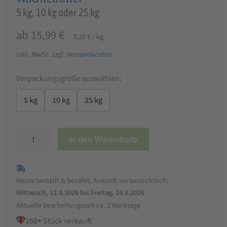
5 kg, 10 kg oder 25 kg
ab
15,99
€
3,20
€
/
kg
inkl. MwSt.
zzgl.
Versandkosten
Verpackungsgröße auswählen:
5 kg
10 kg
25 kg
StaWa
In den Warenkorb
Wachtelkorn
Kräuter
Wachtelfutter
Heute bestellt & bezahlt, Ankunft voraussichtlich:
Menge
Mittwoch, 12.8.2026 bis Freitag, 14.8.2026
Aktuelle Bearbeitungszeit ca. 2 Werktage
250+
Stück verkauft