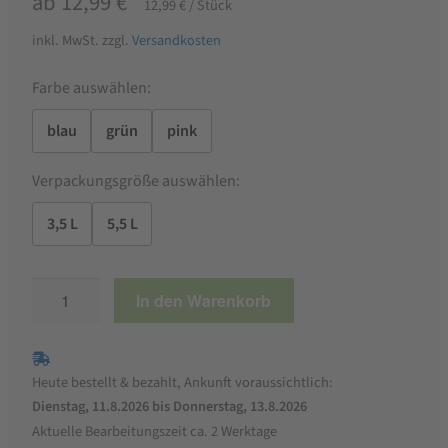
ab
12,99
€
12,99
€
/
Stück
inkl. MwSt.
zzgl.
Versandkosten
Farbe auswählen:
blau
grün
pink
Verpackungsgröße auswählen:
3,5 L
5,5 L
KERBL
In den Warenkorb
Futterautomat
mit
Standfüßen
Heute bestellt & bezahlt, Ankunft voraussichtlich:
Menge
Dienstag, 11.8.2026 bis Donnerstag, 13.8.2026
Aktuelle Bearbeitungszeit ca. 2 Werktage