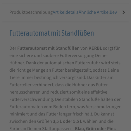
Produktbeschreibung
Artikeldetails
Ähnliche Artikel
Bewertung
Produktbeschreibung
Futterautomat mit Standfüßen
für
Der
Futterautomat mit Standfüßen
von
KERBL
sorgt für
KERBL
eine sichere und saubere Futterversorgung Deiner
Futterautomat
Hühner. Dank der automatischen Futterzufuhr wird stets
mit
die richtige Menge an Futter bereitgestellt, sodass Deine
Standfüßen
Tiere immer bestmöglich versorgt sind. Das Gitter am
Futterteller verhindert, dass die Hühner das Futter
herausscharren und reduziert somit eine effektive
Futterverschwendung. Die stabilen Standfüße halten den
Futterautomaten vom Boden fern, was Verschmutzungen
minimiert und das Futter länger frisch hält. Du kannst
zwischen den Größen
3,5 L oder 5,5 L
wählen und die
Farbe an Deinen Stall anpassen –
Blau, Grün oder Pink