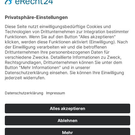
PARTNERSHOPS
Tekal – Textile Lebensqualität
Exklusive moderne & Orientteppiche
Feuerwerk XXL
Pyrotechnik online bestellen
© Stadtmühle Waldenbuch 2026
– Dein zuverlässiger Partner im
Landhandel für hochwertige Futtermittel, Saatgut, Zuchtmittel
und Mühlenprodukte ·
Cookie-Einstellungen
Alle Preise inkl. der gesetzlichen MwSt.
Die durchgestrichenen Preise entsprechen dem bisherigen Preis in
diesem Online-Shop.