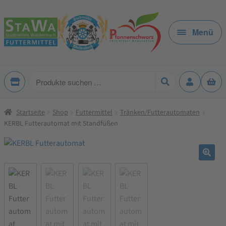
Zur
Zum
Navigation
Inhalt
Menü
springen
springen
Produkte
suchen
Startseite
Shop
Futtermittel
Tränken/Futterautomaten
KERBL Futterautomat mit Standfüßen
🔍