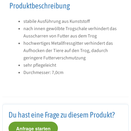
Produktbeschreibung
Produktbeschreibung
für
stabile Ausführung aus Kunststoff
Küken-
nach innen gewölbte Trogschale verhindert das
Futtertrog
Ausscharren von Futter aus dem Trog
mit
hochwertiges Metallfressgitter verhindert das
Fressgitter
Aufhocken der Tiere auf den Trog, dadurch
geringere Futterverschmutzung
sehr pflegeleicht
Durchmesser: 7,0cm
Du hast eine Frage zu diesem Produkt?
Anfrage starten