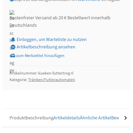
Kostenfreier Versand ab 20 € Bestellwert innerhalb
Deutschlands
Einloggen, um Warteliste zu nutzen
Artikelbeschreibung ansehen
Artikelnummer:
kueken-futtertrog-0
Kategorie:
Tränken/Futterautomaten
Produktbeschreibung
Artikeldetails
Ähnliche Artikel
Bewertung