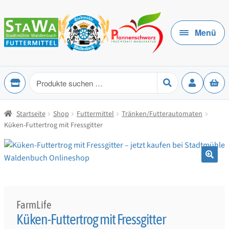
Zur
Zum
Navigation
Inhalt
Menü
springen
springen
Produkte
suchen
Startseite
Shop
Futtermittel
Tränken/Futterautomaten
Küken-Futtertrog mit Fressgitter
🔍
FarmLife
Küken-Futtertrog mit Fressgitter