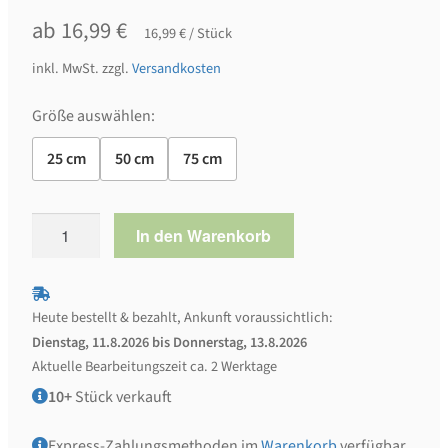
ab
16,99
€
16,99
€
/
Stück
inkl. MwSt.
zzgl.
Versandkosten
Größe auswählen:
25 cm
50 cm
75 cm
Küken-
In den Warenkorb
Futtertrog
mit
Fressgitter
Heute bestellt & bezahlt, Ankunft voraussichtlich:
Menge
Dienstag, 11.8.2026 bis Donnerstag, 13.8.2026
Aktuelle Bearbeitungszeit ca. 2 Werktage
10+
Stück verkauft
Express-Zahlungsmethoden im
Warenkorb
verfügbar