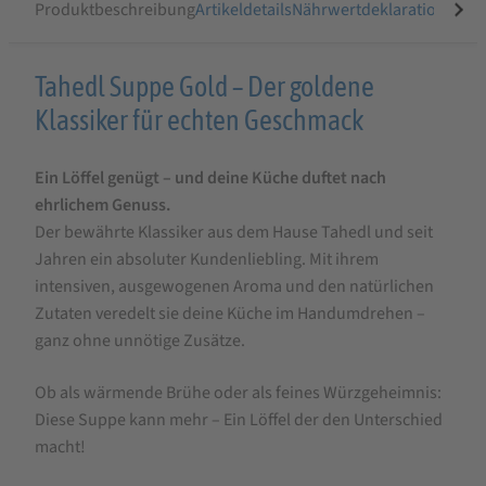
Produktbeschreibung
Artikeldetails
Nährwertdeklaration
Ähnli
Produktbeschreibung
Tahedl Suppe Gold – Der goldene
für
Klassiker für echten Geschmack
Tahedl
Ein Löffel genügt – und deine Küche duftet nach
Suppe
ehrlichem Genuss.
Gold
Der bewährte Klassiker aus dem Hause Tahedl und seit
Jahren ein absoluter Kundenliebling. Mit ihrem
intensiven, ausgewogenen Aroma und den natürlichen
Zutaten veredelt sie deine Küche im Handumdrehen –
ganz ohne unnötige Zusätze.
Ob als wärmende Brühe oder als feines Würzgeheimnis:
Diese Suppe kann mehr – Ein Löffel der den Unterschied
macht!