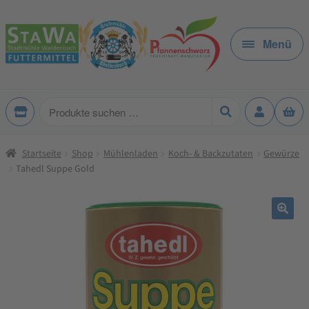
Zur
Zum
Navigation
Inhalt
Menü
springen
springen
Produkte
suchen
Startseite
Shop
Mühlenladen
Koch- & Backzutaten
Gewürze
Tahedl Suppe Gold
🔍