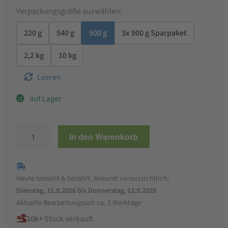
Verpackungsgröße auswählen:
220 g
540 g
900 g
3x 900 g Sparpaket
2,2 kg
10 kg
Leeren
auf Lager
Tahedl
In den Warenkorb
Suppe
Gold
Menge
Heute bestellt & bezahlt, Ankunft voraussichtlich:
Dienstag, 11.8.2026 bis Donnerstag, 13.8.2026
Aktuelle Bearbeitungszeit ca. 2 Werktage
10k+
Stück verkauft