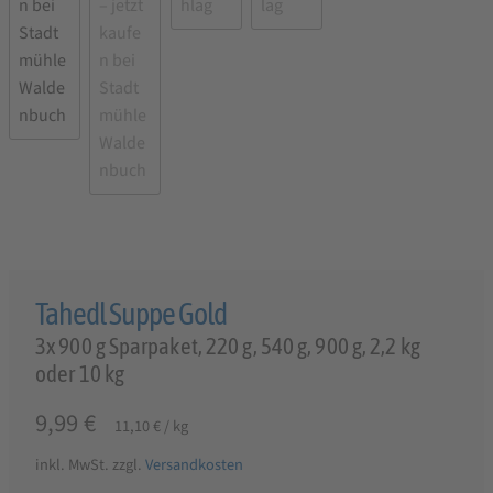
Tahedl Suppe Gold
3x 900 g Sparpaket, 220 g, 540 g, 900 g, 2,2 kg
oder 10 kg
9,99
€
11,10
€
/
kg
inkl. MwSt.
zzgl.
Versandkosten