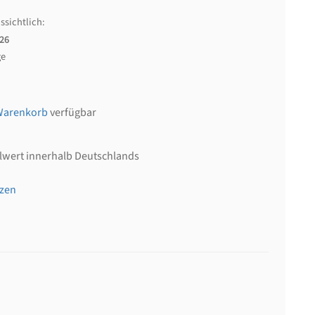
ssichtlich:
026
ge
Warenkorb
verfügbar
llwert innerhalb Deutschlands
tzen