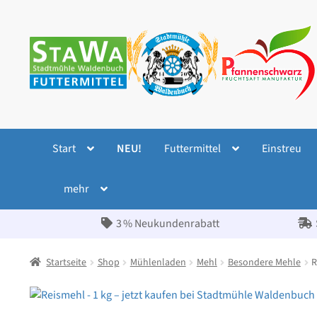
Zur
Zum
Navigation
Inhalt
springen
springen
Start
NEU!
Futtermittel
Einstreu
mehr
3 % Neukundenrabatt
Startseite
Shop
Mühlenladen
Mehl
Besondere Mehle
R