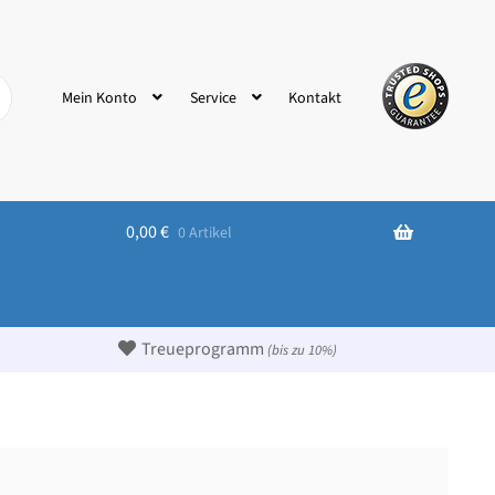
Kontakt
Mein Konto
Service
0,00
€
0 Artikel
Treueprogramm
(bis zu 10%)