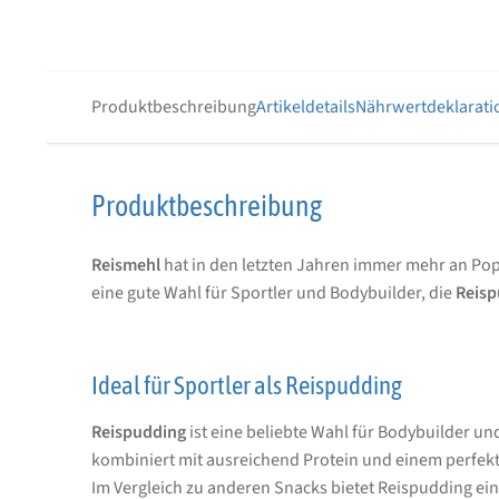
Produktbeschreibung
Artikeldetails
Nährwertdeklarati
Produktbeschreibung
Produktbeschreibung
für
Reismehl
hat in den letzten Jahren immer mehr an Popu
Reismehl
eine gute Wahl für Sportler und Bodybuilder, die
Reisp
Ideal für Sportler als Reispudding
Reispudding
ist eine beliebte Wahl für Bodybuilder un
kombiniert mit ausreichend Protein und einem perfekt
Im Vergleich zu anderen Snacks bietet Reispudding eine