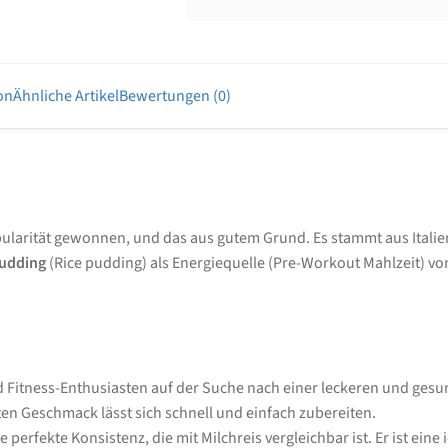
on
Ähnliche Artikel
Bewertungen (0)
larität gewonnen, und das aus gutem Grund. Es stammt aus Italien 
udding
(Rice pudding) als Energiequelle (Pre-Workout Mahlzeit) 
d Fitness-Enthusiasten auf der Suche nach einer leckeren und gesu
en Geschmack lässt sich schnell und einfach zubereiten.
 perfekte Konsistenz, die mit Milchreis vergleichbar ist. Er ist ei