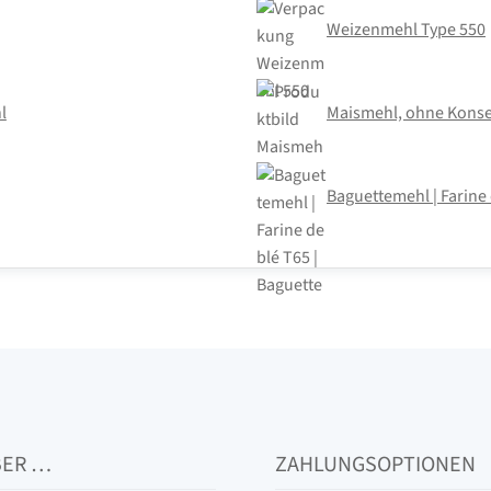
Weizenmehl Type 550
l
Maismehl, ohne Konser
Baguettemehl | Farine 
BER …
ZAHLUNGSOPTIONEN