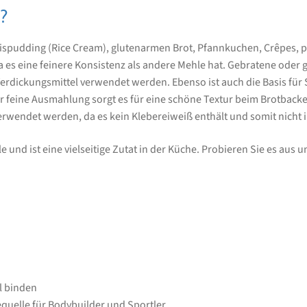
?
Reispudding (Rice Cream), glutenarmen Brot, Pfannkuchen, Crêpes, p
da es eine feinere Konsistenz als andere Mehle hat. Gebratene oder
erdickungsmittel verwendet werden. Ebenso ist auch die Basis für 
r feine Ausmahlung sorgt es für eine schöne Textur beim Brotbacke
wendet werden, da es kein Klebereiweiß enthält und somit nicht i
e und ist eine vielseitige Zutat in der Küche. Probieren Sie es aus 
l binden
quelle für Bodybuilder und Sportler