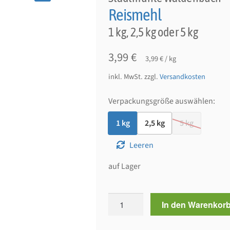
🔍
Reismehl
1 kg, 2,5 kg oder 5 kg
3,99
€
3,99
€
/
kg
inkl. MwSt.
zzgl.
Versandkosten
Verpackungsgröße auswählen:
1 kg
2,5 kg
5 kg
Leeren
auf Lager
Reismehl
In den Warenkor
Menge