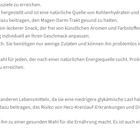
ssziele zu erreichen.
) hergestellt und ist eine natürliche Quelle von Kohlenhydraten und
e dazu beitragen, den Magen-Darm-Trakt gesund zu halten.
ein leckerer Snack, der frei von künstlichen Aromen und Farbstoff
 individuell an Ihren Geschmack anpassen.
fach. Sie benötigen nur wenige Zutaten und können ihn problemlos
hl für jeden, der nach einer natürlichen Energiequelle sucht. Prob
u erreichen.
in anderen Lebensmitteln, da sie eine niedrigere glykämische Last h
n dazu beitragen, das Risiko von Herz-Kreislauf-Erkrankungen und D
 ihn zu einer gesunden Wahl für die Ernährung macht. Es ist auch e