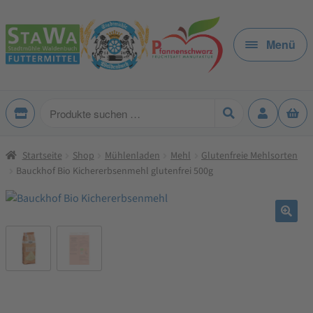
Zur
Zum
Navigation
Inhalt
Menü
springen
springen
Produkte
suchen
Startseite
Shop
Mühlenladen
Mehl
Glutenfreie Mehlsorten
Bauckhof Bio Kichererbsenmehl glutenfrei 500g
🔍