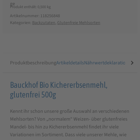
Produkt enthält: 0,500
kg
Artikelnummer:
118256848
Kategorien:
Backzutaten
,
Glutenfreie Mehlsorten
Produktbeschreibung
Artikeldetails
Nährwertdeklaration
Ähnli
Produktbeschreibung
Bauckhof Bio Kichererbsenmehl,
für
glutenfrei 500g
Bauckhof
Kennt ihr schon unsere große Auswahl an verschiedenen
Bio
Mehlsorten? Von „normalem“ Weizen- über glutenfreies
Kichererbsenmehl
Mandel- bis hin zu Kichererbsenmehl findet ihr viele
glutenfrei
Variationen im Sortiment. Dass viele unserer Mehle, wie