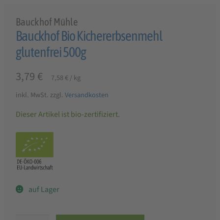
Bauckhof Mühle
Bauckhof Bio Kichererbsenmehl
glutenfrei 500g
3,79
€
7,58
€
/
kg
inkl. MwSt.
zzgl.
Versandkosten
Dieser Artikel ist bio-zertifiziert.
auf Lager