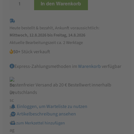
Bauckhof
In den Warenkorb
Bio
Kichererbsenmehl
glutenfrei
Heute bestellt & bezahlt, Ankunft voraussichtlich:
500g
Mittwoch, 12.8.2026 bis Freitag, 14.8.2026
Menge
Aktuelle Bearbeitungszeit ca. 2 Werktage
50+
Stück verkauft
Express-Zahlungsmethoden im
Warenkorb
verfügbar
Kostenfreier Versand ab 20 € Bestellwert innerhalb
Deutschlands
Einloggen, um Warteliste zu nutzen
Artikelbeschreibung ansehen