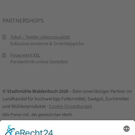
PARTNERSHOPS
Tekal – Textile Lebensqualität
Exklusive moderne & Orientteppiche
Feuerwerk XXL
Pyrotechnik online bestellen
© Stadtmühle Waldenbuch 2026
– Dein zuverlässiger Partner im
Landhandel für hochwertige Futtermittel, Saatgut, Zuchtmittel
und Mühlenprodukte ·
Cookie-Einstellungen
Alle Preise inkl. der gesetzlichen MwSt.
Die durchgestrichenen Preise entsprechen dem bisherigen Preis in
diesem Online-Shop.