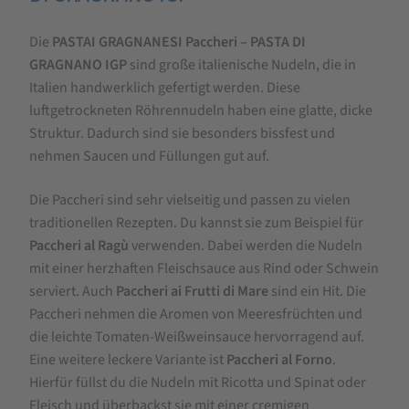
Paccheri
Die
PASTAI GRAGNANESI Paccheri – PASTA DI
500
GRAGNANO IGP
sind große italienische Nudeln, die in
g
Italien handwerklich gefertigt werden. Diese
PASTA
luftgetrockneten Röhrennudeln haben eine glatte, dicke
DI
Struktur. Dadurch sind sie besonders bissfest und
nehmen Saucen und Füllungen gut auf.
GRAGNANO
IGP
Die Paccheri sind sehr vielseitig und passen zu vielen
traditionellen Rezepten. Du kannst sie zum Beispiel für
Paccheri al Ragù
verwenden. Dabei werden die Nudeln
mit einer herzhaften Fleischsauce aus Rind oder Schwein
serviert. Auch
Paccheri ai Frutti di Mare
sind ein Hit. Die
Paccheri nehmen die Aromen von Meeresfrüchten und
die leichte Tomaten-Weißweinsauce hervorragend auf.
Eine weitere leckere Variante ist
Paccheri al Forno
.
Hierfür füllst du die Nudeln mit Ricotta und Spinat oder
Fleisch und überbackst sie mit einer cremigen