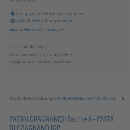
Einloggen, um Warteliste zu nutzen
Artikelbeschreibung ansehen
Produkt enthält: 0,500
kg
Artikelnummer:
PG-100A10-paccheri
Kategorie:
Original italienische Nudeln
Produktbeschreibung
Artikeldetails
Nährwertdeklaration
Ähnli
Produktbeschreibung
PASTAI GRAGNANESI Paccheri – PASTA
für
DI GRAGNANO IGP