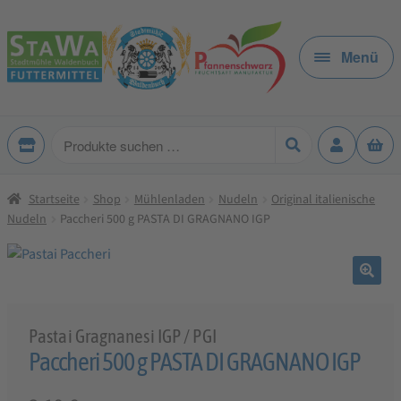
Zur
Zum
Navigation
Inhalt
Menü
springen
springen
Produkte
suchen
Startseite
Shop
Mühlenladen
Nudeln
Original italienische
Nudeln
Paccheri 500 g PASTA DI GRAGNANO IGP
🔍
Pastai Gragnanesi IGP / PGI
Paccheri 500 g PASTA DI GRAGNANO IGP