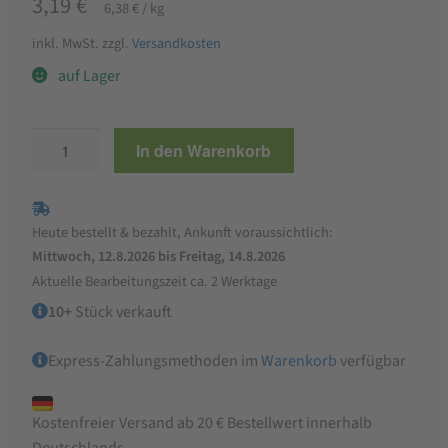
3,19
€
6,38
€
/
kg
inkl. MwSt.
zzgl.
Versandkosten
auf Lager
Paccheri
In den Warenkorb
500
g
PASTA
Heute bestellt & bezahlt, Ankunft voraussichtlich:
DI
Mittwoch, 12.8.2026 bis Freitag, 14.8.2026
GRAGNANO
Aktuelle Bearbeitungszeit ca. 2 Werktage
IGP
10+
Stück verkauft
Menge
Express-Zahlungsmethoden im
Warenkorb
verfügbar
Kostenfreier Versand ab 20 € Bestellwert innerhalb
Deutschlands