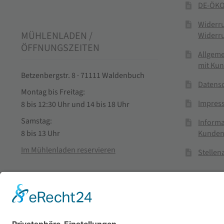
DE-ÖKO
Widerr
MÜHLENLADEN /
Widerr
ÖFFNUNGSZEITEN
Allgem
mit Ku
Betzenbergstr. 8 · 71111 Waldenbuch
Datens
Montag bis Freitag:
Impres
8 bis 12:30 Uhr und 14 bis 18 Uhr
Samstag:
Informa
Kunden
8 bis 13 Uhr
Im Mühlenladen reservieren
Stelle
Vertra