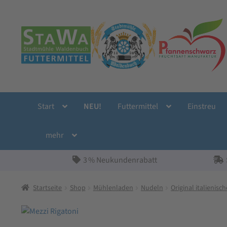
Zur
Zum
Navigation
Inhalt
springen
springen
Start
NEU!
Futtermittel
Einstreu
mehr
3 % Neukundenrabatt
Startseite
Shop
Mühlenladen
Nudeln
Original italienisc