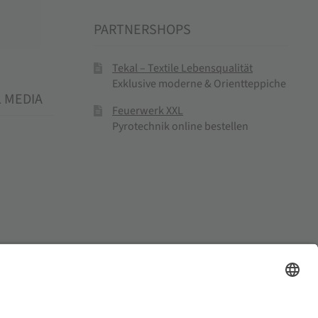
PARTNERSHOPS
Tekal – Textile Lebensqualität
Exklusive moderne & Orientteppiche
L MEDIA
Feuerwerk XXL
Pyrotechnik online bestellen