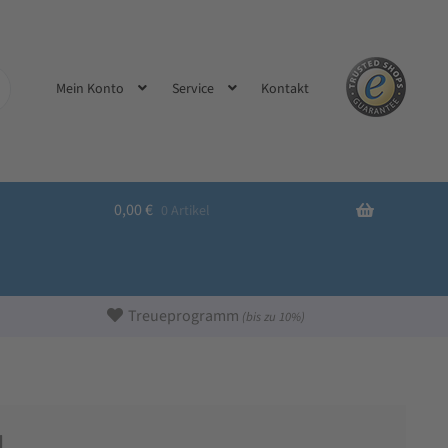
Kontakt
Mein Konto
Service
0,00
€
0 Artikel
Treueprogramm
(bis zu 10%)
I