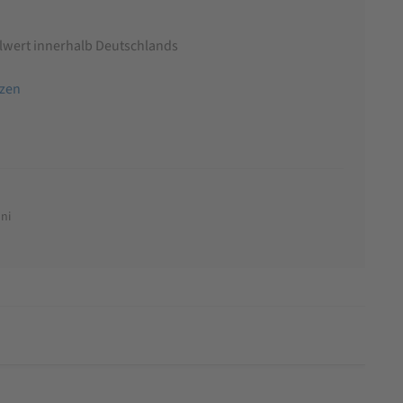
llwert innerhalb Deutschlands
tzen
ni