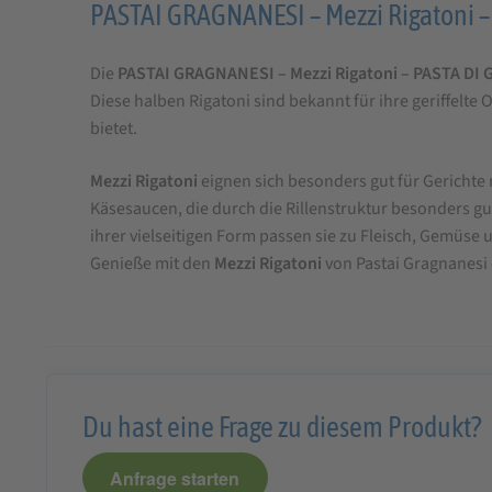
Produktbeschreibung
PASTAI GRAGNANESI – Mezzi Rigatoni
für
Die
PASTAI GRAGNANESI – Mezzi Rigatoni – PASTA D
Mezzi
Diese halben Rigatoni sind bekannt für ihre geriffel
Rigatoni
bietet.
500
g
Mezzi Rigatoni
eignen sich besonders gut für Gerichte 
Käsesaucen, die durch die Rillenstruktur besonders gut
PASTA
ihrer vielseitigen Form passen sie zu Fleisch, Gemüse
DI
Genieße mit den
Mezzi Rigatoni
von Pastai Gragnanesi e
GRAGNANO
IGP
Du hast eine Frage zu diesem Produkt?
Anfrage starten