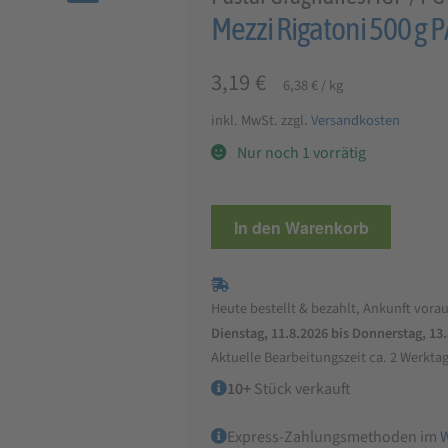
🔍
Mezzi Rigatoni 500 g
3,19
€
6,38
€
/
kg
inkl. MwSt.
zzgl.
Versandkosten
Nur noch 1 vorrätig
Mezzi
In den Warenkorb
Rigatoni
500
g
Heute bestellt & bezahlt, Ankunft vorau
PASTA
Dienstag, 11.8.2026 bis Donnerstag, 13
DI
Aktuelle Bearbeitungszeit ca. 2 Werkta
GRAGNANO
10+
Stück verkauft
IGP
Menge
Express-Zahlungsmethoden im