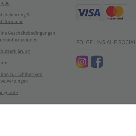
-006
ufsbelehrung &
ufsformular
eine Geschäftsbedingungen
ndeninformationen
FOLGE UNS AUF SOCIA
chutzerklärung
sum
tion zur Echtheit von
bewertungen
nangebote
g widerrufen