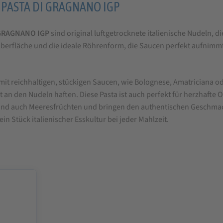
 – PASTA DI GRAGNANO IGP
I GRAGNANO IGP
sind original luftgetrocknete italienische Nudeln, d
te Oberfläche und die ideale Röhrenform, die Saucen perfekt aufni
mit reichhaltigen, stückigen Saucen, wie Bolognese, Amatriciana ode
 an den Nudeln haften. Diese Pasta ist auch perfekt für herzhafte 
 und auch Meeresfrüchten und bringen den authentischen Geschmack 
in Stück italienischer Esskultur bei jeder Mahlzeit.