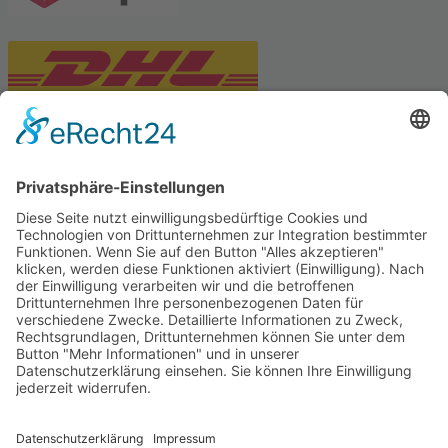
PARTNERSHOPS
Tekal – Textile Lebensqualität
Exklusive moderne & Orientteppiche
Feuerwerk XXL
Pyrotechnik online bestellen
© Stadtmühle Waldenbuch 2026
– Dein zuverlässiger Partner im
Landhandel für hochwertige Futtermittel, Saatgut, Zuchtmittel