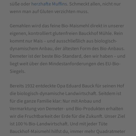
süße oder
herzhafte Muffins
. Schmeckt allen, nicht nur
500g
wenn man auf Gluten verzichten muss.
Gemahlen wird das feine Bio-Maismehl direkt in unserer
eigenen, kontrolliert glutenfreien Bauckhof Mühle. Rein
kommt nur Mais – und ausschließlich aus biologisch-
dynamischem Anbau, der ältesten Form des Bio-Anbaus.
Demeter ist der beste Bio-Standard, den wir haben – und
liegt weit über den Mindestanforderungen des EU-Bio-
Siegels.
Bereits 1932 entdeckte Opa Eduard Bauck für seinen Hof
die biologisch-dynamische Landwirtschaft. Seitdem ist
für die ganze Familie klar: Nur mit Anbau und
Vermarktung von Demeter- und Bio-Produkten erhalten
wir die Fruchtbarkeit der Erde für die Zukunft. Unser Ziel
ist 100 % Bio-Landwirtschaft. Und mit jeder Tüte
Bauckhof-Maismehl hilfst du, immer mehr Quadratmeter