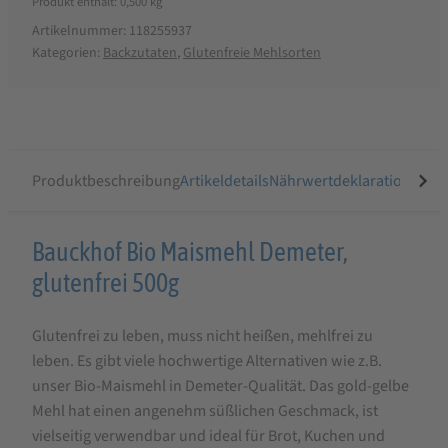
Produkt enthält: 0,500
kg
Artikelnummer:
118255937
Kategorien:
Backzutaten
,
Glutenfreie Mehlsorten
Produktbeschreibung
Artikeldetails
Nährwertdeklaration
Ähnli
Produktbeschreibung
Bauckhof Bio Maismehl Demeter,
für
glutenfrei 500g
Bauckhof
Glutenfrei zu leben, muss nicht heißen, mehlfrei zu
Bio
leben. Es gibt viele hochwertige Alternativen wie z.B.
Maismehl
unser Bio-Maismehl in Demeter-Qualität. Das gold-gelbe
Demeter
Mehl hat einen angenehm süßlichen Geschmack, ist
glutenfrei
vielseitig verwendbar und ideal für Brot, Kuchen und