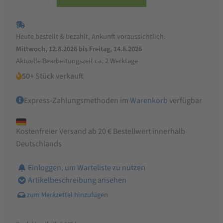
Bio
Maismehl
Demeter
Heute bestellt & bezahlt, Ankunft voraussichtlich:
glutenfrei
Mittwoch, 12.8.2026 bis Freitag, 14.8.2026
500g
Aktuelle Bearbeitungszeit ca. 2 Werktage
Menge
50+
Stück verkauft
Express-Zahlungsmethoden im
Warenkorb
verfügbar
Kostenfreier Versand ab 20 € Bestellwert innerhalb
Deutschlands
Einloggen, um Warteliste zu nutzen
Artikelbeschreibung ansehen