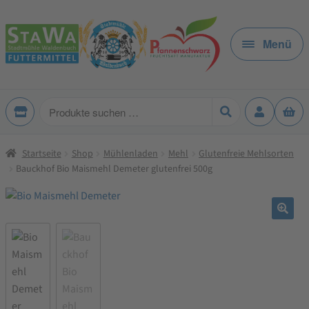
Zur
Zum
Navigation
Inhalt
Menü
springen
springen
Produkte
suchen
Startseite
Shop
Mühlenladen
Mehl
Glutenfreie Mehlsorten
Bauckhof Bio Maismehl Demeter glutenfrei 500g
🔍