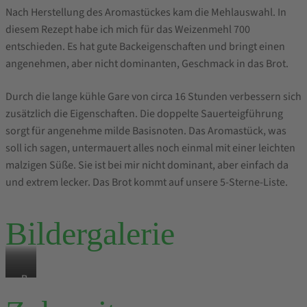
Nach Herstellung des Aromastückes kam die Mehlauswahl. In
diesem Rezept habe ich mich für das Weizenmehl 700
entschieden. Es hat gute Backeigenschaften und bringt einen
angenehmen, aber nicht dominanten, Geschmack in das Brot.
Durch die lange kühle Gare von circa 16 Stunden verbessern sich
zusätzlich die Eigenschaften. Die doppelte Sauerteigführung
sorgt für angenehme milde Basisnoten. Das Aromastück, was
soll ich sagen, untermauert alles noch einmal mit einer leichten
malzigen Süße. Sie ist bei mir nicht dominant, aber einfach da
und extrem lecker. Das Brot kommt auf unsere 5-Sterne-Liste.
Bildergalerie
K
K
B
r
r
a