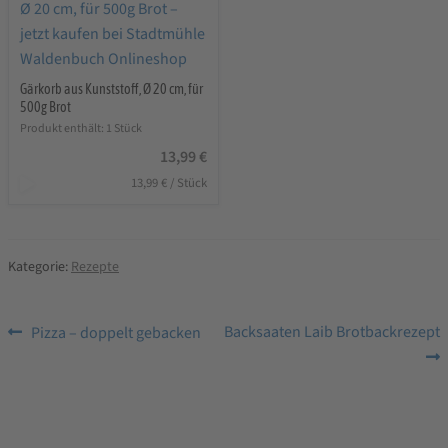
Gärkorb aus Kunststoff, Ø 20 cm, für
500g Brot
Produkt enthält: 1
Stück
13,99
€
13,99
€
/
Stück
Kategorie:
Rezepte
Beitragsnavigation
Vorheriger
Nächster
Backsaaten Laib Brotbackrezept
Pizza – doppelt gebacken
Beitrag:
Beitrag: