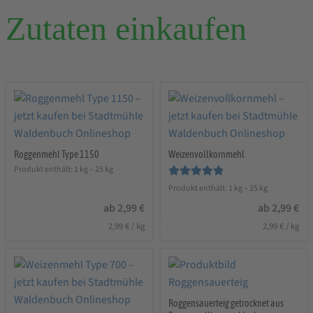
Zutaten einkaufen
Roggenmehl Type 1150
Weizenvollkornmehl
Produkt enthält: 1
kg
– 25
kg
Bewertet mit
Produkt enthält: 1
kg
– 25
kg
5.00
von 5
ab
2,99
€
ab
2,99
€
2,99
€
/
kg
2,99
€
/
kg
Roggensauerteig getrocknet aus