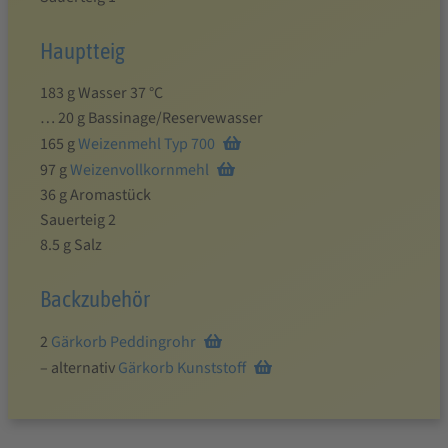
Hauptteig
183 g Wasser 37 °C
… 20 g Bassinage/Reservewasser
165 g
Weizenmehl Typ 700
97 g
Weizenvollkornmehl
36 g Aromastück
Sauerteig 2
8.5 g Salz
Backzubehör
2
Gärkorb Peddingrohr
– alternativ
Gärkorb Kunststoff