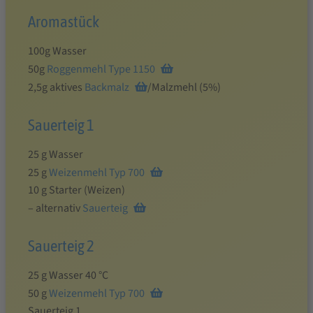
Aromastück
100g Wasser
50g
Roggenmehl Type 1150
2,5g aktives
Backmalz
/Malzmehl (5%)
Sauerteig 1
25 g Wasser
25 g
Weizenmehl Typ 700
10 g Starter (Weizen)
– alternativ
Sauerteig
Sauerteig 2
25 g Wasser 40 °C
50 g
Weizenmehl Typ 700
Sauerteig 1