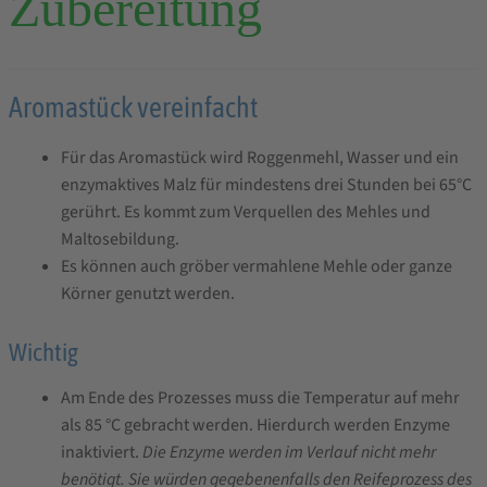
Zubereitung
u
u
c
m
s
k
e
t
e
e
r
Aromastück vereinfacht
g
e
Für das Aromastück wird Roggenmehl, Wasser und ein
b
enzymaktives Malz für mindestens drei Stunden bei 65°C
n
gerührt. Es kommt zum Verquellen des Mehles und
i
Maltosebildung.
s
Es können auch gröber vermahlene Mehle oder ganze
Körner genutzt werden.
Wichtig
Am Ende des Prozesses muss die Temperatur auf mehr
als 85 °C gebracht werden. Hierdurch werden Enzyme
inaktiviert.
Die Enzyme werden im Verlauf nicht mehr
benötigt. Sie würden gegebenenfalls den Reifeprozess des