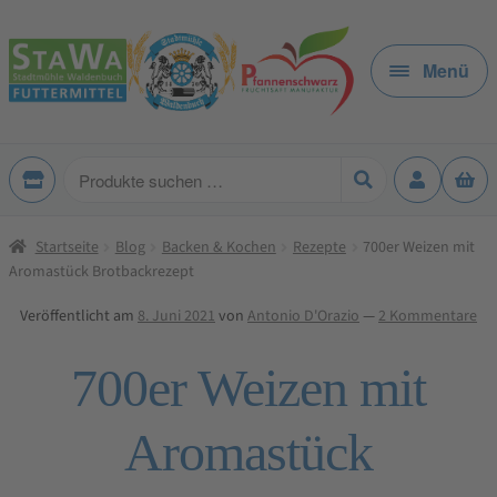
Zur
Zum
Navigation
Inhalt
Menü
springen
springen
Produkte
suchen
Startseite
Blog
Backen & Kochen
Rezepte
700er Weizen mit
Aromastück Brotbackrezept
Veröffentlicht am
8. Juni 2021
von
Antonio D'Orazio
—
2 Kommentare
700er Weizen mit
Aromastück