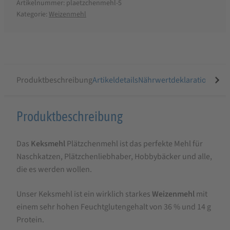
Artikelnummer:
plaetzchenmehl-5
Kategorie:
Weizenmehl
Produktbeschreibung
Artikeldetails
Nährwertdeklaration
Ähnli
Produktbeschreibung
Produktbeschreibung
für
Das
Keksmehl
Plätzchenmehl ist das perfekte Mehl für
Keksmehl
Naschkatzen, Plätzchenliebhaber, Hobbybäcker und alle,
Plätzchenmehl
die es werden wollen.
Unser Keksmehl ist ein wirklich starkes
Weizenmehl
mit
einem sehr hohen Feuchtglutengehalt von 36 % und 14 g
Protein.