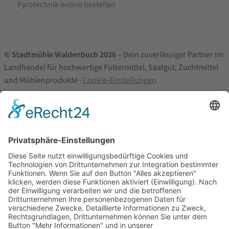
Pyrotechnik online bestellen
© Stadtmühle Waldenbuch 2026
– Dein zuverlässiger Partner im
Landhandel für hochwertige Futtermittel, Saatgut, Zuchtmittel
und Mühlenprodukte ·
Cookie-Einstellungen
Alle Preise inkl. der gesetzlichen MwSt.
Die durchgestrichenen Preise entsprechen dem bisherigen Preis in
diesem Online-Shop.