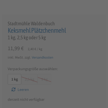
Stadtmühle Waldenbuch
Keksmehl Plätzchenmehl
1 kg, 2,5 kg oder 5 kg
11,99
€
2,40
€
/
kg
inkl. MwSt.
zzgl.
Versandkosten
Verpackungsgröße auswählen:
1 kg
2,5 kg
5 kg
Leeren
derzeit nicht verfügbar