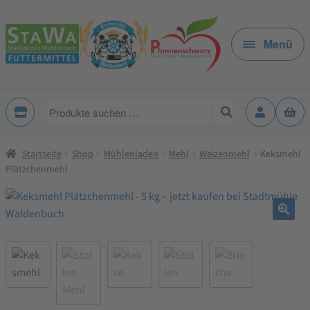
Zur
Zum
Navigation
Inhalt
Menü
springen
springen
Produkte
suchen
Startseite
Shop
Mühlenladen
Mehl
Weizenmehl
Keksmehl
Plätzchenmehl
🔍