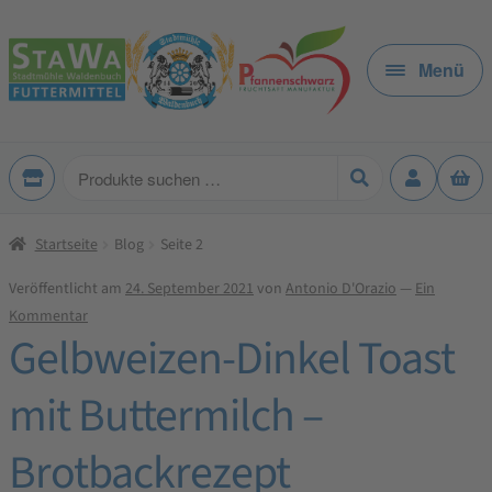
Zur
Zum
Navigation
Inhalt
Menü
springen
springen
Produkte
suchen
Startseite
Blog
Seite 2
Veröffentlicht am
24. September 2021
von
Antonio D'Orazio
—
Ein
Kommentar
Gelbweizen-Dinkel Toast
mit Buttermilch –
Brotbackrezept