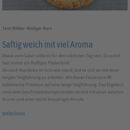
Text/Bilder: Rüdiger Barz
Saftig weich mit viel Aroma
Etwas zum Salat sollte es für den nächsten Tag sein. Da passt
fast immer ein fluffiges Fladenbrot.
Da noch Manitoba im Schrank stand, bot es sich an mit einer
langen Teigführung zu arbeiten. Mit dieser Focaccia trifft
italienische Tradition auf eine lange Teigführung. Das Ergebnis
sind viele Geschmackskomponenten vereint mit einer weichen
Krume und einer leicht knusprigen Kruste.
Focaccia
weiterlesen
Manitoba
Brotbackrezept