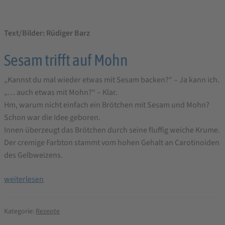
Text/Bilder: Rüdiger Barz
Sesam trifft auf Mohn
„Kannst du mal wieder etwas mit Sesam backen?“ – Ja kann ich.
„… auch etwas mit Mohn?“ – Klar.
Hm, warum nicht einfach ein Brötchen mit Sesam und Mohn?
Schon war die Idee geboren.
Innen überzeugt das Brötchen durch seine fluffig weiche Krume.
Der cremige Farbton stammt vom hohen Gehalt an Carotinoiden
des Gelbweizens.
Black
weiterlesen
’n
White
Kategorie:
Rezepte
Brötchen