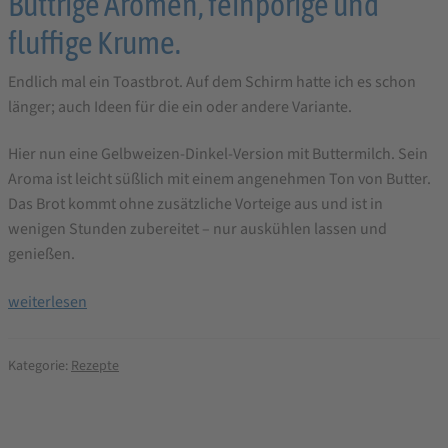
Buttrige Aromen, feinporige und
fluffige Krume.
Endlich mal ein Toastbrot. Auf dem Schirm hatte ich es schon
länger; auch Ideen für die ein oder andere Variante.
Hier nun eine Gelbweizen-Dinkel-Version mit Buttermilch. Sein
Aroma ist leicht süßlich mit einem angenehmen Ton von Butter.
Das Brot kommt ohne zusätzliche Vorteige aus und ist in
wenigen Stunden zubereitet – nur auskühlen lassen und
genießen.
Gelbweizen-
weiterlesen
Dinkel
Toast
Kategorie:
Rezepte
mit
Buttermilch
–