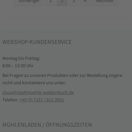
Beitragsnavigation
Vorheriger
1
2
3
4
Nächster
WEBSHOP-KUNDENSERVICE
Montag bis Freitag:
8:00 – 13:30 Uhr
Bei Fragen zu unseren Produkten oder zur Bestellung zögere
nicht und kontaktiere uns unter:
shop@stadtmuehle-waldenbuch.de
Telefon:
+49 (0) 7157 / 812 3992
MÜHLENLADEN / ÖFFNUNGSZEITEN