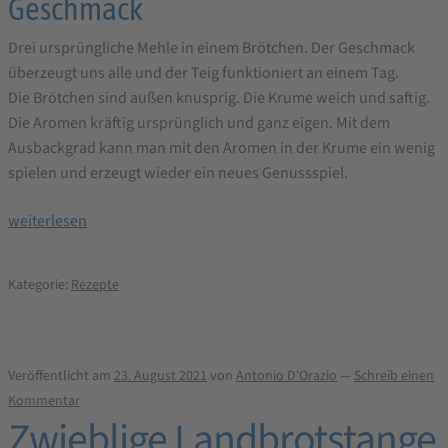
Geschmack
Drei ursprüngliche Mehle in einem Brötchen. Der Geschmack
überzeugt uns alle und der Teig funktioniert an einem Tag.
Die Brötchen sind außen knusprig. Die Krume weich und saftig.
Die Aromen kräftig ursprünglich und ganz eigen. Mit dem
Ausbackgrad kann man mit den Aromen in der Krume ein wenig
spielen und erzeugt wieder ein neues Genussspiel.
Einkorn
weiterlesen
–
Dinkel
Kategorie:
Rezepte
–
Brötchen
Brotbackrezept
Veröffentlicht am
23. August 2021
von
Antonio D'Orazio
—
Schreib einen
Kommentar
Zwieblige Landbrotstange