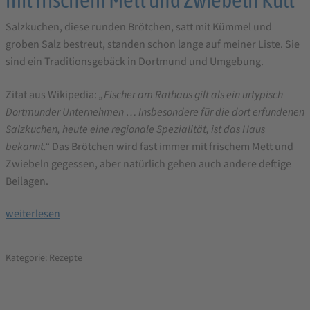
Salzkuchen, diese runden Brötchen, satt mit Kümmel und
groben Salz bestreut, standen schon lange auf meiner Liste. Sie
sind ein Traditionsgebäck in Dortmund und Umgebung.
Zitat aus Wikipedia:
„Fischer am Rathaus gilt als ein urtypisch
Dortmunder Unternehmen … Insbesondere für die dort erfundenen
Salzkuchen, heute eine regionale Spezialität, ist das Haus
bekannt.“
Das Brötchen wird fast immer mit frischem Mett und
Zwiebeln gegessen, aber natürlich gehen auch andere deftige
Beilagen.
Dortmunder
weiterlesen
Salzkuchen
Brotbackrezept
Kategorie:
Rezepte