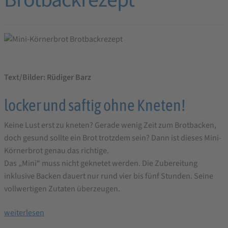
Brotbackrezept
Text/Bilder: Rüdiger Barz
locker und saftig ohne Kneten!
Keine Lust erst zu kneten? Gerade wenig Zeit zum Brotbacken,
doch gesund sollte ein Brot trotzdem sein? Dann ist dieses Mini-
Körnerbrot genau das richtige.
Das „Mini“ muss nicht geknetet werden. Die Zubereitung
inklusive Backen dauert nur rund vier bis fünf Stunden. Seine
vollwertigen Zutaten überzeugen.
Mini-
weiterlesen
Körnerbrot