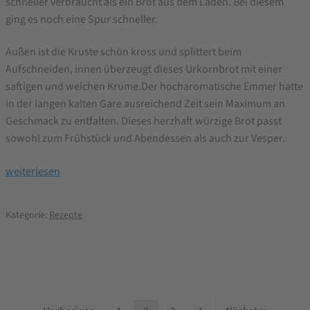
schneller verbraucht als ein Brot aus dem Laden. Bei diesem
ging es noch eine Spur schneller.
Außen ist die Kruste schön kross und splittert beim
Aufschneiden, innen überzeugt dieses Urkornbrot mit einer
saftigen und weichen Krume.Der hocharomatische Emmer hatte
in der langen kalten Gare ausreichend Zeit sein Maximum an
Geschmack zu entfalten. Dieses herzhaft würzige Brot passt
sowohl zum Frühstück und Abendessen als auch zur Vesper.
Emmer-
weiterlesen
Buttermilch
Brotbackrezept
Kategorie:
Rezepte