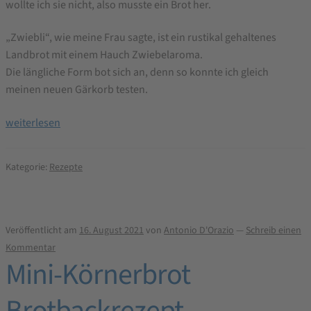
wollte ich sie nicht, also musste ein Brot her.
„Zwiebli“, wie meine Frau sagte, ist ein rustikal gehaltenes
Landbrot mit einem Hauch Zwiebelaroma.
Die längliche Form bot sich an, denn so konnte ich gleich
meinen neuen Gärkorb testen.
Zwieblige
weiterlesen
Landbrotstange
„Zwiebli“
Kategorie:
Rezepte
–
Brotbackrezept
Veröffentlicht am
16. August 2021
von
Antonio D'Orazio
—
Schreib einen
Kommentar
Mini-Körnerbrot